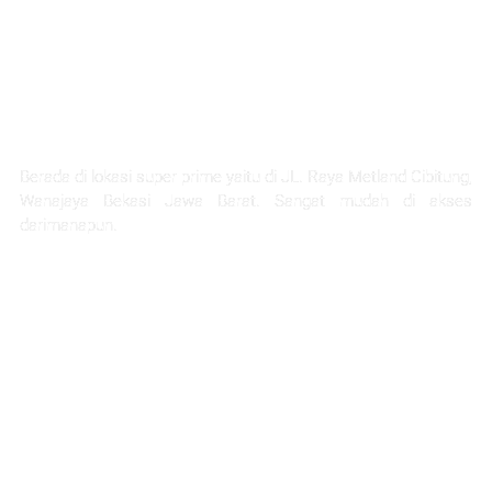
LOKASI STRATEGIS
Berada di lokasi super prime yaitu di JL. Raya Metland Cibitung,
Wanajaya Bekasi Jawa Barat. Sangat mudah di akses
darimanapun.
Selangkah Ke Stasiun Telaga Murni
5 Menit Ke Pintu Tol Cibitung
Next Akses Ke Tol JORR
30 Menit Menuju Jakarta
1 Jam Menuju Kota Bandung
45 menit ke project citra home halim
45 Menit Menuju Bandara Halim Perdana Kusuma