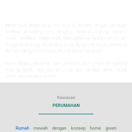
KEUNTUNGAN INVESTASI
Menempati lokasi yang premium di tambah dengan berbagai
fasilitas penunjang yang lengkap metland cibitung menjadi
pusat mobilitas masyarakat. Meningkatnya kebutuhan rumah
tinggal yang tinggi berbanding lurus dengan kemajuan ekonomi
dan pembangunan infrastruktur di daerah tersebut.
Inilah alasan mengapa nilai jual tanah dan rumah di metland
cibitung selalu naik tiap tahunnya dan menjadi pilihan tepat
untuk nilai investasi di sini.
Kawasan
PERUMAHAN
Rumah
mewah dengan konsep home green