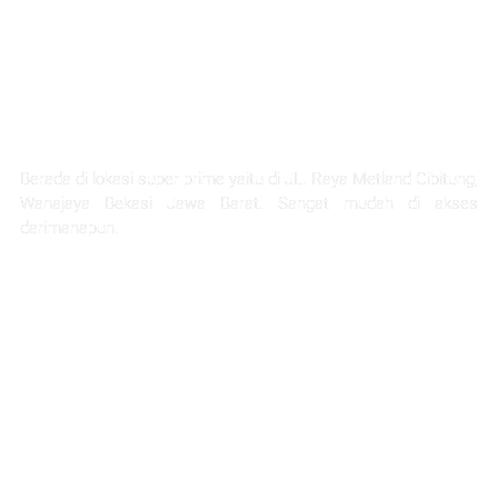
LOKASI STRATEGIS
Berada di lokasi super prime yaitu di JL. Raya Metland Cibitung,
Wanajaya Bekasi Jawa Barat. Sangat mudah di akses
darimanapun.
Selangkah Ke Stasiun Telaga Murni
5 Menit Ke Pintu Tol Cibitung
Next Akses Ke Tol JORR
30 Menit Menuju Jakarta
1 Jam Menuju Kota Bandung
45 menit ke project citra home halim
45 Menit Menuju Bandara Halim Perdana Kusuma