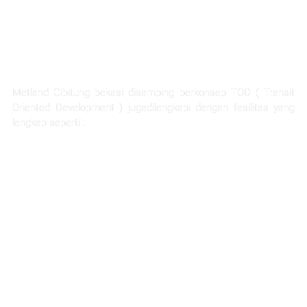
FASILITAS TERLENGKAP
Metland Cibitung bekasi disamping berkonsep TOD ( Transit
Oriented Development ) jugadilengkapi dengan fasilitas yang
lengkap seperti :
Rumah Sakit Hermina
Ability Hub
Ruang terbuka hijau yang luas
Sarana pendidikan
Hotel dan apartemen
Mall dan pertokoan