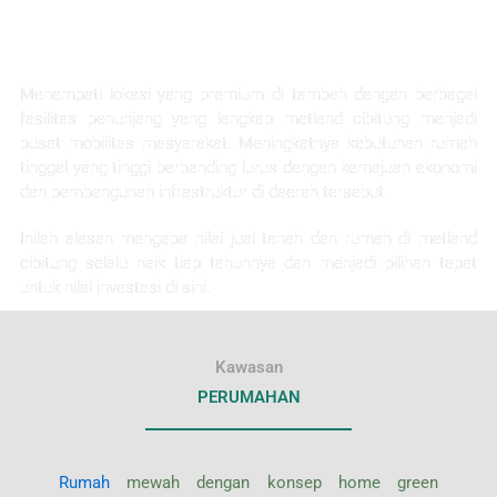
KEUNTUNGAN INVESTASI
Menempati lokasi yang premium di tambah dengan berbagai
fasilitas penunjang yang lengkap metland cibitung menjadi
pusat mobilitas masyarakat. Meningkatnya kebutuhan rumah
tinggal yang tinggi berbanding lurus dengan kemajuan ekonomi
dan pembangunan infrastruktur di daerah tersebut.
Inilah alasan mengapa nilai jual tanah dan rumah di metland
cibitung selalu naik tiap tahunnya dan menjadi pilihan tepat
untuk nilai investasi di sini.
Kawasan
PERUMAHAN
Rumah
mewah dengan konsep home green