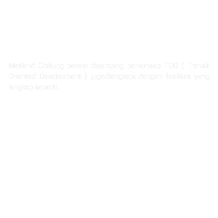
FASILITAS TERLENGKAP
Metland Cibitung bekasi disamping berkonsep TOD ( Transit
Oriented Development ) jugadilengkapi dengan fasilitas yang
lengkap seperti :
Rumah Sakit Hermina
Ability Hub
Ruang terbuka hijau yang luas
Sarana pendidikan
Hotel dan apartemen
Mall dan pertokoan