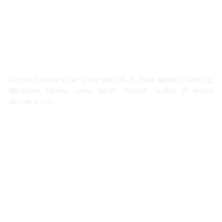
LOKASI STRATEGIS
Berada di lokasi super prime yaitu di JL. Raya Metland Cibitung,
Wanajaya Bekasi Jawa Barat. Sangat mudah di akses
darimanapun.
Selangkah Ke Stasiun Telaga Murni
5 Menit Ke Pintu Tol Cibitung
Next Akses Ke Tol JORR
30 Menit Menuju Jakarta
1 Jam Menuju Kota Bandung
45 menit ke project citra home halim
45 Menit Menuju Bandara Halim Perdana Kusuma