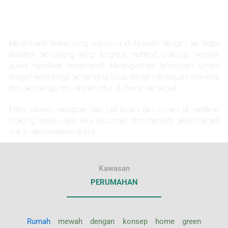
KEUNTUNGAN INVESTASI
Menempati lokasi yang premium di tambah dengan berbagai
fasilitas penunjang yang lengkap metland cibitung menjadi
pusat mobilitas masyarakat. Meningkatnya kebutuhan rumah
tinggal yang tinggi berbanding lurus dengan kemajuan ekonomi
dan pembangunan infrastruktur di daerah tersebut.
Inilah alasan mengapa nilai jual tanah dan rumah di metland
cibitung selalu naik tiap tahunnya dan menjadi pilihan tepat
untuk nilai investasi di sini.
Kawasan
PERUMAHAN
Rumah
mewah dengan konsep home green