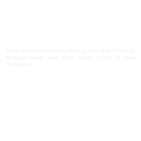
LOKASI STRATEGIS
Berada di lokasi super prime yaitu di JL. Raya Metland Cibitung,
Wanajaya Bekasi Jawa Barat. Sangat mudah di akses
darimanapun.
Selangkah Ke Stasiun Telaga Murni
5 Menit Ke Pintu Tol Cibitung
Next Akses Ke Tol JORR
30 Menit Menuju Jakarta
1 Jam Menuju Kota Bandung
45 menit ke project citra home halim
45 Menit Menuju Bandara Halim Perdana Kusuma