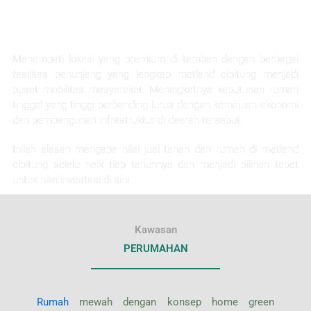
KEUNTUNGAN INVESTASI
Menempati lokasi yang premium di tambah dengan berbagai
fasilitas penunjang yang lengkap metland cibitung menjadi
pusat mobilitas masyarakat. Meningkatnya kebutuhan rumah
tinggal yang tinggi berbanding lurus dengan kemajuan ekonomi
dan pembangunan infrastruktur di daerah tersebut.
Inilah alasan mengapa nilai jual tanah dan rumah di metland
cibitung selalu naik tiap tahunnya dan menjadi pilihan tepat
untuk nilai investasi di sini.
Kawasan
PERUMAHAN
Rumah
mewah dengan konsep home green