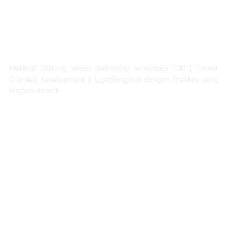
FASILITAS TERLENGKAP
Metland Cibitung bekasi disamping berkonsep TOD ( Transit
Oriented Development ) jugadilengkapi dengan fasilitas yang
lengkap seperti :
Rumah Sakit Hermina
Ability Hub
Ruang terbuka hijau yang luas
Sarana pendidikan
Hotel dan apartemen
Mall dan pertokoan