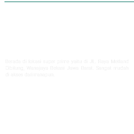
LOKASI STRATEGIS
Berada di lokasi super prime yaitu di JL. Raya Metland
Cibitung, Wanajaya Bekasi Jawa Barat. Sangat mudah
di akses darimanapun.
Selangkah Ke Stasiun Telaga Murni
5 Menit Ke Pintu Tol Cibitung
Next Akses Ke Tol JORR
30 Menit Menuju Jakarta
1 Jam Menuju Kota Bandung
45 menit ke project citra home halim