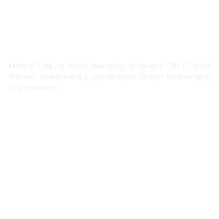
FASILITAS TERLENGKAP
Metland Cibitung bekasi disamping berkonsep TOD ( Transit
Oriented Development ) jugadilengkapi dengan fasilitas yang
lengkap seperti :
Rumah Sakit Hermina
Ability Hub
Ruang terbuka hijau yang luas
Sarana pendidikan
Hotel dan apartemen
Mall dan pertokoan