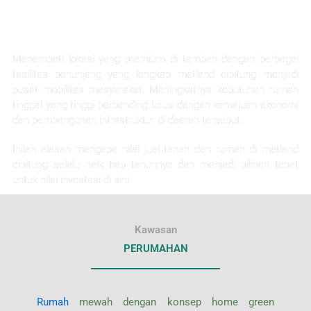
KEUNTUNGAN INVESTASI
Menempati lokasi yang premium di tambah dengan berbagai
fasilitas penunjang yang lengkap metland cibitung menjadi
pusat mobilitas masyarakat. Meningkatnya kebutuhan rumah
tinggal yang tinggi berbanding lurus dengan kemajuan ekonomi
dan pembangunan infrastruktur di daerah tersebut.
Inilah alasan mengapa nilai jual tanah dan rumah di metland
cibitung selalu naik tiap tahunnya dan menjadi pilihan tepat
untuk nilai investasi di sini.
Kawasan
PERUMAHAN
Rumah
mewah dengan konsep home green