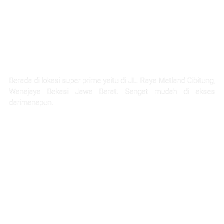
LOKASI STRATEGIS
Berada di lokasi super prime yaitu di JL. Raya Metland Cibitung,
Wanajaya Bekasi Jawa Barat. Sangat mudah di akses
darimanapun.
Selangkah Ke Stasiun Telaga Murni
5 Menit Ke Pintu Tol Cibitung
Next Akses Ke Tol JORR
30 Menit Menuju Jakarta
1 Jam Menuju Kota Bandung
45 menit ke project citra home halim
45 Menit Menuju Bandara Halim Perdana Kusuma