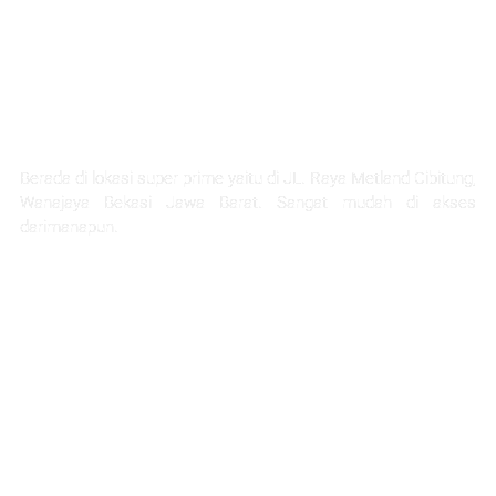
LOKASI STRATEGIS
Berada di lokasi super prime yaitu di JL. Raya Metland Cibitung,
Wanajaya Bekasi Jawa Barat. Sangat mudah di akses
darimanapun.
Selangkah Ke Stasiun Telaga Murni
5 Menit Ke Pintu Tol Cibitung
Next Akses Ke Tol JORR
30 Menit Menuju Jakarta
1 Jam Menuju Kota Bandung
45 menit ke project citra home halim
45 Menit Menuju Bandara Halim Perdana Kusuma