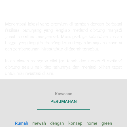
KEUNTUNGAN INVESTASI
Menempati lokasi yang premium di tambah dengan berbagai
fasilitas penunjang yang lengkap metland cibitung menjadi
pusat mobilitas masyarakat. Meningkatnya kebutuhan rumah
tinggal yang tinggi berbanding lurus dengan kemajuan ekonomi
dan pembangunan infrastruktur di daerah tersebut.
Inilah alasan mengapa nilai jual tanah dan rumah di metland
cibitung selalu naik tiap tahunnya dan menjadi pilihan tepat
untuk nilai investasi di sini.
Kawasan
PERUMAHAN
Rumah
mewah dengan konsep home green