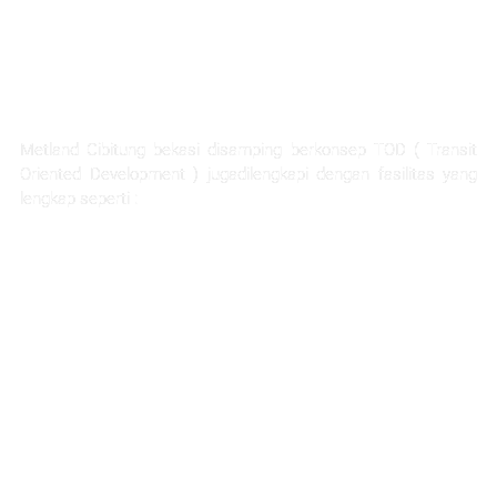
FASILITAS TERLENGKAP
Metland Cibitung bekasi disamping berkonsep TOD ( Transit
Oriented Development ) jugadilengkapi dengan fasilitas yang
lengkap seperti :
Rumah Sakit Hermina
Ability Hub
Ruang terbuka hijau yang luas
Sarana pendidikan
Hotel dan apartemen
Mall dan pertokoan