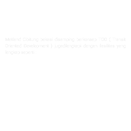
FASILITAS TERLENGKAP
Metland Cibitung bekasi disamping berkonsep TOD ( Transit
Oriented Development ) jugadilengkapi dengan fasilitas yang
lengkap seperti :
Rumah Sakit Hermina
Ability Hub
Ruang terbuka hijau yang luas
Sarana pendidikan
Hotel dan apartemen
Mall dan pertokoan