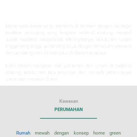
KEUNTUNGAN INVESTASI
Menempati lokasi yang premium di tambah dengan berbagai
fasilitas penunjang yang lengkap metland cibitung menjadi
pusat mobilitas masyarakat. Meningkatnya kebutuhan rumah
tinggal yang tinggi berbanding lurus dengan kemajuan ekonomi
dan pembangunan infrastruktur di daerah tersebut.
Inilah alasan mengapa nilai jual tanah dan rumah di metland
cibitung selalu naik tiap tahunnya dan menjadi pilihan tepat
untuk nilai investasi di sini.
Kawasan
PERUMAHAN
Rumah
mewah dengan konsep home green