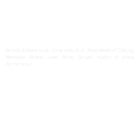
LOKASI STRATEGIS
Berada di lokasi super prime yaitu di JL. Raya Metland Cibitung,
Wanajaya Bekasi Jawa Barat. Sangat mudah di akses
darimanapun.
Selangkah Ke Stasiun Telaga Murni
5 Menit Ke Pintu Tol Cibitung
Next Akses Ke Tol JORR
30 Menit Menuju Jakarta
1 Jam Menuju Kota Bandung
45 menit ke project citra home halim
45 Menit Menuju Bandara Halim Perdana Kusuma