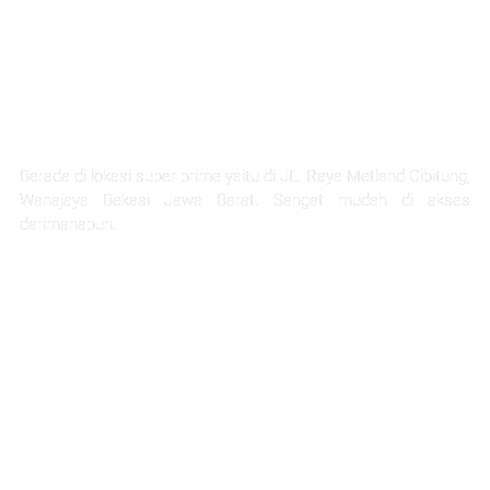
LOKASI STRATEGIS
Berada di lokasi super prime yaitu di JL. Raya Metland Cibitung,
Wanajaya Bekasi Jawa Barat. Sangat mudah di akses
darimanapun.
Selangkah Ke Stasiun Telaga Murni
5 Menit Ke Pintu Tol Cibitung
Next Akses Ke Tol JORR
30 Menit Menuju Jakarta
1 Jam Menuju Kota Bandung
45 menit ke project citra home halim
45 Menit Menuju Bandara Halim Perdana Kusuma