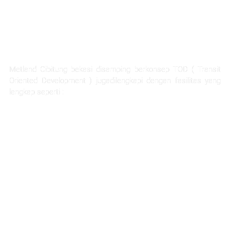
FASILITAS TERLENGKAP
Metland Cibitung bekasi disamping berkonsep TOD ( Transit
Oriented Development ) jugadilengkapi dengan fasilitas yang
lengkap seperti :
Rumah Sakit Hermina
Ability Hub
Ruang terbuka hijau yang luas
Sarana pendidikan
Hotel dan apartemen
Mall dan pertokoan