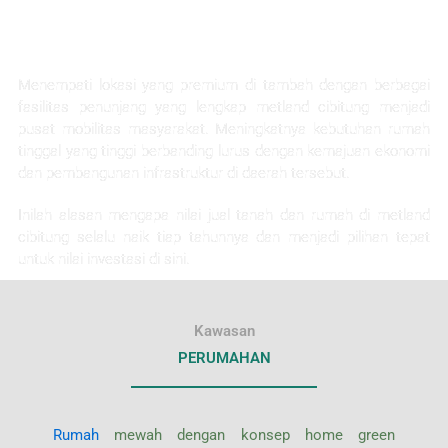
KEUNTUNGAN INVESTASI
Menempati lokasi yang premium di tambah dengan berbagai
fasilitas penunjang yang lengkap metland cibitung menjadi
pusat mobilitas masyarakat. Meningkatnya kebutuhan rumah
tinggal yang tinggi berbanding lurus dengan kemajuan ekonomi
dan pembangunan infrastruktur di daerah tersebut.
Inilah alasan mengapa nilai jual tanah dan rumah di metland
cibitung selalu naik tiap tahunnya dan menjadi pilihan tepat
untuk nilai investasi di sini.
Kawasan
PERUMAHAN
Rumah
mewah dengan konsep home green