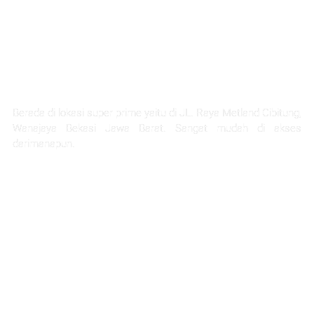
LOKASI STRATEGIS
Berada di lokasi super prime yaitu di JL. Raya Metland Cibitung,
Wanajaya Bekasi Jawa Barat. Sangat mudah di akses
darimanapun.
Selangkah Ke Stasiun Telaga Murni
5 Menit Ke Pintu Tol Cibitung
Next Akses Ke Tol JORR
30 Menit Menuju Jakarta
1 Jam Menuju Kota Bandung
45 menit ke project citra home halim
45 Menit Menuju Bandara Halim Perdana Kusuma