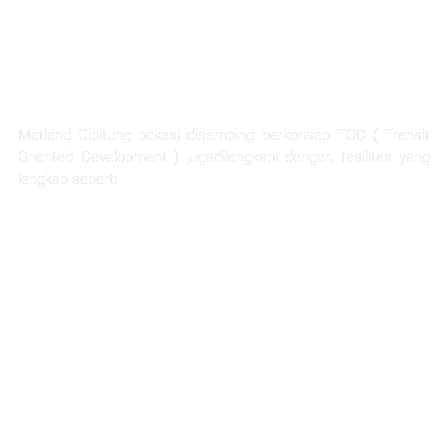
FASILITAS TERLENGKAP
Metland Cibitung bekasi disamping berkonsep TOD ( Transit
Oriented Development ) jugadilengkapi dengan fasilitas yang
lengkap seperti :
Rumah Sakit Hermina
Ability Hub
Ruang terbuka hijau yang luas
Sarana pendidikan
Hotel dan apartemen
Mall dan pertokoan