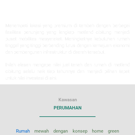
KEUNTUNGAN INVESTASI
Menempati lokasi yang premium di tambah dengan berbagai
fasilitas penunjang yang lengkap metland cibitung menjadi
pusat mobilitas masyarakat. Meningkatnya kebutuhan rumah
tinggal yang tinggi berbanding lurus dengan kemajuan ekonomi
dan pembangunan infrastruktur di daerah tersebut.
Inilah alasan mengapa nilai jual tanah dan rumah di metland
cibitung selalu naik tiap tahunnya dan menjadi pilihan tepat
untuk nilai investasi di sini.
Kawasan
PERUMAHAN
Rumah
mewah dengan konsep home green