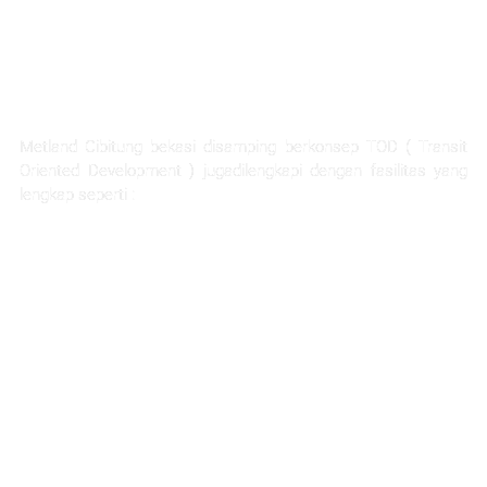
FASILITAS TERLENGKAP
Metland Cibitung bekasi disamping berkonsep TOD ( Transit
Oriented Development ) jugadilengkapi dengan fasilitas yang
lengkap seperti :
Rumah Sakit Hermina
Ability Hub
Ruang terbuka hijau yang luas
Sarana pendidikan
Hotel dan apartemen
Mall dan pertokoan