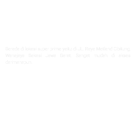
LOKASI STRATEGIS
Berada di lokasi super prime yaitu di JL. Raya Metland Cibitung,
Wanajaya Bekasi Jawa Barat. Sangat mudah di akses
darimanapun.
Selangkah Ke Stasiun Telaga Murni
5 Menit Ke Pintu Tol Cibitung
Next Akses Ke Tol JORR
30 Menit Menuju Jakarta
1 Jam Menuju Kota Bandung
45 menit ke project citra home halim
45 Menit Menuju Bandara Halim Perdana Kusuma