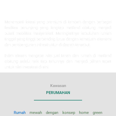
KEUNTUNGAN INVESTASI
Menempati lokasi yang premium di tambah dengan berbagai
fasilitas penunjang yang lengkap metland cibitung menjadi
pusat mobilitas masyarakat. Meningkatnya kebutuhan rumah
tinggal yang tinggi berbanding lurus dengan kemajuan ekonomi
dan pembangunan infrastruktur di daerah tersebut.
Inilah alasan mengapa nilai jual tanah dan rumah di metland
cibitung selalu naik tiap tahunnya dan menjadi pilihan tepat
untuk nilai investasi di sini.
Kawasan
PERUMAHAN
Rumah
mewah dengan konsep home green