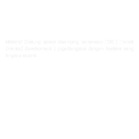
FASILITAS TERLENGKAP
Metland Cibitung bekasi disamping berkonsep TOD ( Transit
Oriented Development ) jugadilengkapi dengan fasilitas yang
lengkap seperti :
Rumah Sakit Hermina
Ability Hub
Ruang terbuka hijau yang luas
Sarana pendidikan
Hotel dan apartemen
Mall dan pertokoan