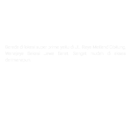
LOKASI STRATEGIS
Berada di lokasi super prime yaitu di JL. Raya Metland Cibitung,
Wanajaya Bekasi Jawa Barat. Sangat mudah di akses
darimanapun.
Selangkah Ke Stasiun Telaga Murni
5 Menit Ke Pintu Tol Cibitung
Next Akses Ke Tol JORR
30 Menit Menuju Jakarta
1 Jam Menuju Kota Bandung
45 menit ke project citra home halim
45 Menit Menuju Bandara Halim Perdana Kusuma