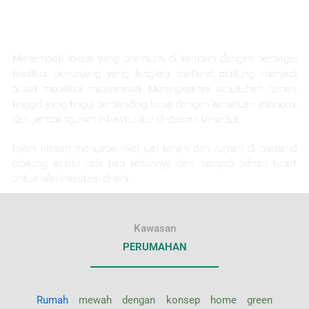
KEUNTUNGAN INVESTASI
Menempati lokasi yang premium di tambah dengan berbagai
fasilitas penunjang yang lengkap metland cibitung menjadi
pusat mobilitas masyarakat. Meningkatnya kebutuhan rumah
tinggal yang tinggi berbanding lurus dengan kemajuan ekonomi
dan pembangunan infrastruktur di daerah tersebut.
Inilah alasan mengapa nilai jual tanah dan rumah di metland
cibitung selalu naik tiap tahunnya dan menjadi pilihan tepat
untuk nilai investasi di sini.
Kawasan
PERUMAHAN
Rumah
mewah dengan konsep home green