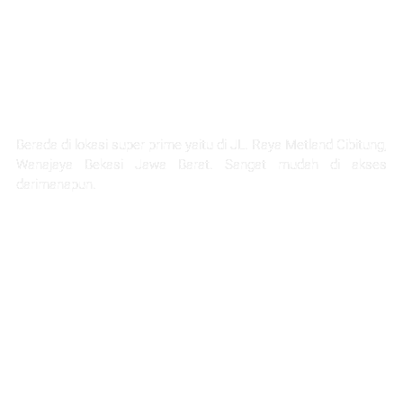
LOKASI STRATEGIS
Berada di lokasi super prime yaitu di JL. Raya Metland Cibitung,
Wanajaya Bekasi Jawa Barat. Sangat mudah di akses
darimanapun.
Selangkah Ke Stasiun Telaga Murni
5 Menit Ke Pintu Tol Cibitung
Next Akses Ke Tol JORR
30 Menit Menuju Jakarta
1 Jam Menuju Kota Bandung
45 menit ke project citra home halim
45 Menit Menuju Bandara Halim Perdana Kusuma