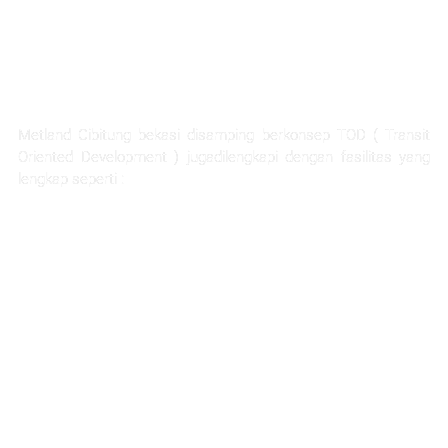
FASILITAS TERLENGKAP
Metland Cibitung bekasi disamping berkonsep TOD ( Transit
Oriented Development ) jugadilengkapi dengan fasilitas yang
lengkap seperti :
Rumah Sakit Hermina
Ability Hub
Ruang terbuka hijau yang luas
Sarana pendidikan
Hotel dan apartemen
Mall dan pertokoan