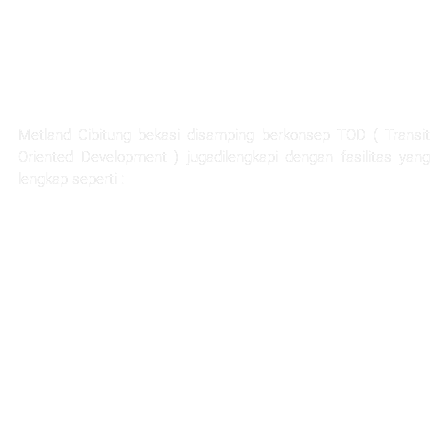
FASILITAS TERLENGKAP
Metland Cibitung bekasi disamping berkonsep TOD ( Transit
Oriented Development ) jugadilengkapi dengan fasilitas yang
lengkap seperti :
Rumah Sakit Hermina
Ability Hub
Ruang terbuka hijau yang luas
Sarana pendidikan
Hotel dan apartemen
Mall dan pertokoan