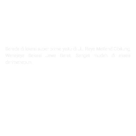
LOKASI STRATEGIS
Berada di lokasi super prime yaitu di JL. Raya Metland Cibitung,
Wanajaya Bekasi Jawa Barat. Sangat mudah di akses
darimanapun.
Selangkah Ke Stasiun Telaga Murni
5 Menit Ke Pintu Tol Cibitung
Next Akses Ke Tol JORR
30 Menit Menuju Jakarta
1 Jam Menuju Kota Bandung
45 menit ke project citra home halim
45 Menit Menuju Bandara Halim Perdana Kusuma