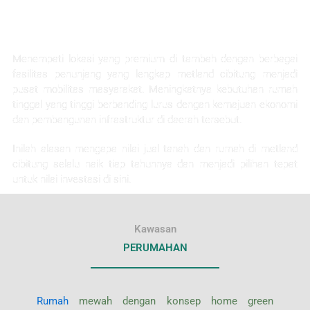
KEUNTUNGAN INVESTASI
Menempati lokasi yang premium di tambah dengan berbagai
fasilitas penunjang yang lengkap metland cibitung menjadi
pusat mobilitas masyarakat. Meningkatnya kebutuhan rumah
tinggal yang tinggi berbanding lurus dengan kemajuan ekonomi
dan pembangunan infrastruktur di daerah tersebut.
Inilah alasan mengapa nilai jual tanah dan rumah di metland
cibitung selalu naik tiap tahunnya dan menjadi pilihan tepat
untuk nilai investasi di sini.
Kawasan
PERUMAHAN
Rumah
mewah dengan konsep home green