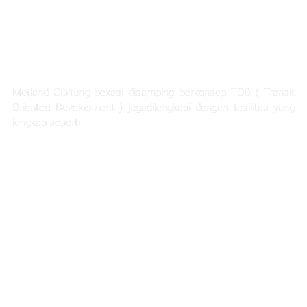
FASILITAS TERLENGKAP
Metland Cibitung bekasi disamping berkonsep TOD ( Transit
Oriented Development ) jugadilengkapi dengan fasilitas yang
lengkap seperti :
Rumah Sakit Hermina
Ability Hub
Ruang terbuka hijau yang luas
Sarana pendidikan
Hotel dan apartemen
Mall dan pertokoan