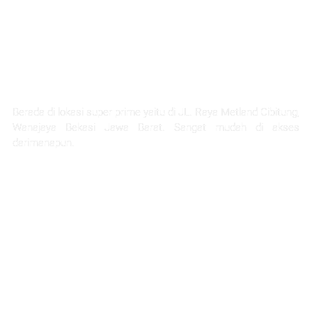
LOKASI STRATEGIS
Berada di lokasi super prime yaitu di JL. Raya Metland Cibitung,
Wanajaya Bekasi Jawa Barat. Sangat mudah di akses
darimanapun.
Selangkah Ke Stasiun Telaga Murni
5 Menit Ke Pintu Tol Cibitung
Next Akses Ke Tol JORR
30 Menit Menuju Jakarta
1 Jam Menuju Kota Bandung
45 menit ke project citra home halim
45 Menit Menuju Bandara Halim Perdana Kusuma