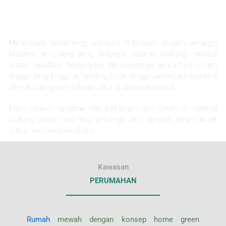
KEUNTUNGAN INVESTASI
Menempati lokasi yang premium di tambah dengan berbagai
fasilitas penunjang yang lengkap metland cibitung menjadi
pusat mobilitas masyarakat. Meningkatnya kebutuhan rumah
tinggal yang tinggi berbanding lurus dengan kemajuan ekonomi
dan pembangunan infrastruktur di daerah tersebut.
Inilah alasan mengapa nilai jual tanah dan rumah di metland
cibitung selalu naik tiap tahunnya dan menjadi pilihan tepat
untuk nilai investasi di sini.
Kawasan
PERUMAHAN
Rumah
mewah dengan konsep home green