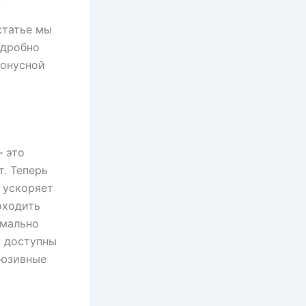
статье мы
одробно
бонусной
й
— это
. Теперь
 ускоряет
оходить
имально
а доступны
люзивные