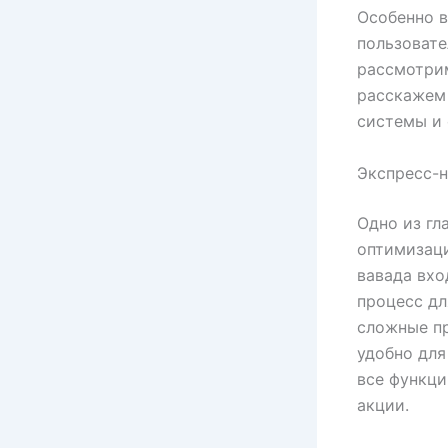
Особенно в
пользовате
рассмотрим
расскажем 
системы и 
Экспресс-н
Одно из гл
оптимизаци
вавада вхо
процесс дл
сложные пр
удобно для
все функци
акции.