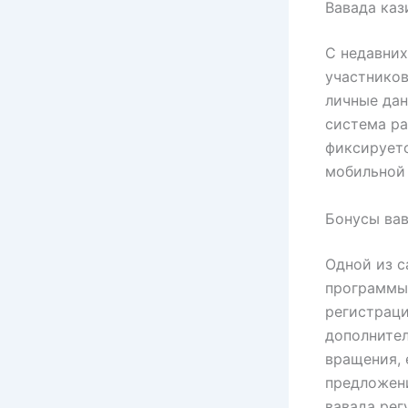
Вавада каз
С недавних
участников
личные дан
система ра
фиксируетс
мобильной 
Бонусы вав
Одной из с
программы
регистраци
дополнител
вращения, 
предложени
вавада рег