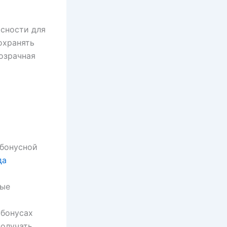
асности для
охранять
озрачная
 бонусной
да
ные
 бонусах
получать