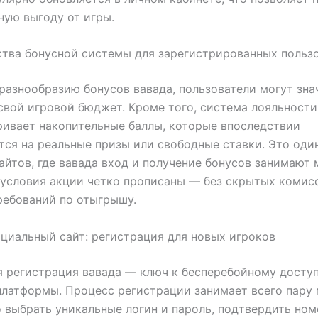
ую выгоду от игры.
тва бонусной системы для зарегистрированных польз
разнообразию бонусов вавада, пользователи могут зна
свой игровой бюджет. Кроме того, система лояльности
ивает накопительные баллы, которые впоследствии
ся на реальные призы или свободные ставки. Это оди
айтов, где вавада вход и получение бонусов занимают
 условия акции четко прописаны — без скрытых комис
ребований по отыгрышу.
циальный сайт: регистрация для новых игроков
 регистрация вавада — ключ к бесперебойному доступ
латформы. Процесс регистрации занимает всего пару 
 выбрать уникальные логин и пароль, подтвердить ном