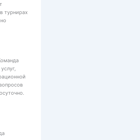
т
 в турнирах
ьно
Команда
услуг,
трационной
 вопросов
осуточно.
да