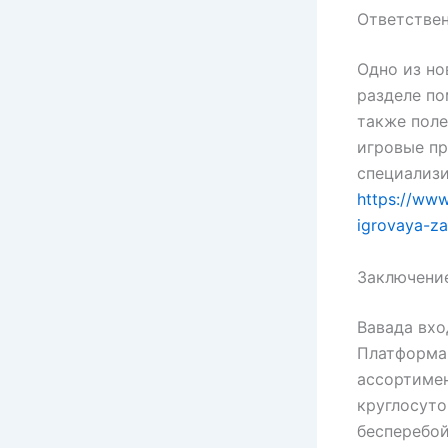
Ответствен
Одно из но
разделе п
также поле
игровые пр
специализ
https://www
igrovaya-za
Заключение
Вавада вхо
Платформа 
ассортимен
круглосуто
бесперебой