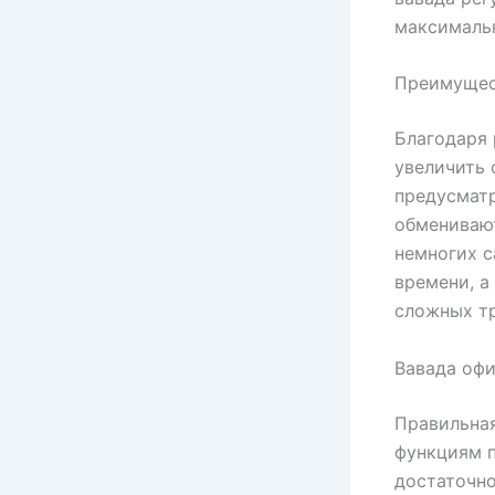
максимальн
Преимущес
Благодаря 
увеличить 
предусматр
обменивают
немногих с
времени, а
сложных т
Вавада офи
Правильная
функциям п
достаточно