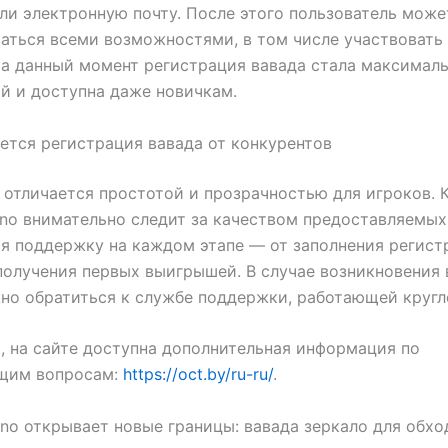
ли электронную почту. После этого пользователь може
аться всеми возможностями, в том числе участвовать
На данный момент регистрация вавада стала максимал
й и доступна даже новичкам.
ется регистрация вавада от конкурентов
отличается простотой и прозрачностью для игроков. 
ino внимательно следит за качеством предоставляемых 
я поддержку на каждом этапе — от заполнения регис
олучения первых выигрышей. В случае возникновения
но обратиться к службе поддержки, работающей кругл
, на сайте доступна дополнительная информация по
щим вопросам:
https://oct.by/ru-ru/
.
ino открывает новые границы: вавада зеркало для обхо