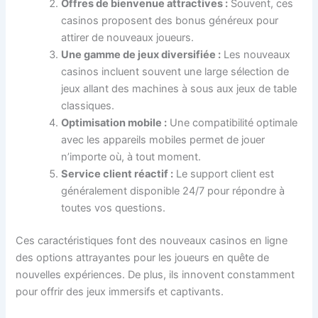
Offres de bienvenue attractives :
Souvent, ces
casinos proposent des bonus généreux pour
attirer de nouveaux joueurs.
Une gamme de jeux diversifiée :
Les nouveaux
casinos incluent souvent une large sélection de
jeux allant des machines à sous aux jeux de table
classiques.
Optimisation mobile :
Une compatibilité optimale
avec les appareils mobiles permet de jouer
n’importe où, à tout moment.
Service client réactif :
Le support client est
généralement disponible 24/7 pour répondre à
toutes vos questions.
Ces caractéristiques font des nouveaux casinos en ligne
des options attrayantes pour les joueurs en quête de
nouvelles expériences. De plus, ils innovent constamment
pour offrir des jeux immersifs et captivants.