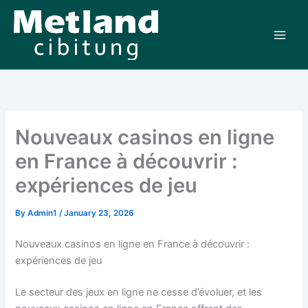
Skip
to
content
Nouveaux casinos en ligne
en France à découvrir :
expériences de jeu
By
Admin1
/
January 23, 2026
Nouveaux casinos en ligne en France à découvrir :
expériences de jeu
Le secteur des jeux en ligne ne cesse d’évoluer, et les