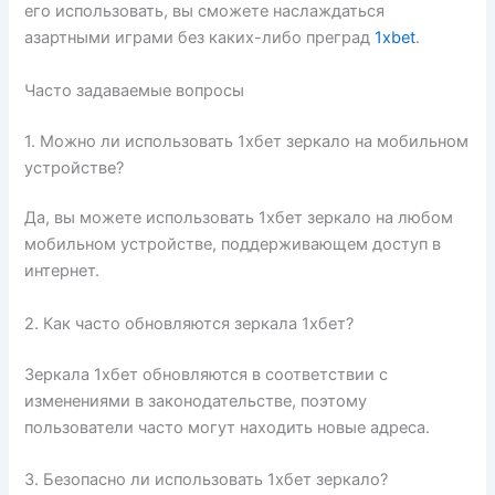
его использовать, вы сможете наслаждаться
азартными играми без каких-либо преград
1xbet
.
Часто задаваемые вопросы
1. Можно ли использовать 1хбет зеркало на мобильном
устройстве?
Да, вы можете использовать 1хбет зеркало на любом
мобильном устройстве, поддерживающем доступ в
интернет.
2. Как часто обновляются зеркала 1хбет?
Зеркала 1хбет обновляются в соответствии с
изменениями в законодательстве, поэтому
пользователи часто могут находить новые адреса.
3. Безопасно ли использовать 1хбет зеркало?