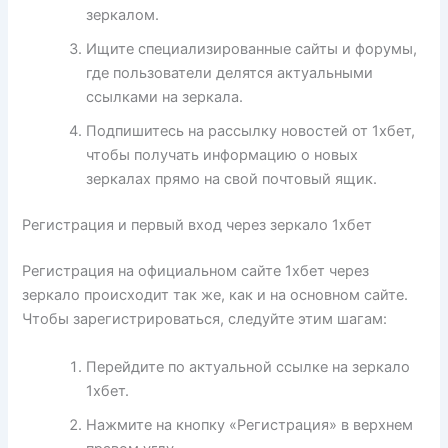
зеркалом.
Ищите специализированные сайты и форумы,
где пользователи делятся актуальными
ссылками на зеркала.
Подпишитесь на рассылку новостей от 1хбет,
чтобы получать информацию о новых
зеркалах прямо на свой почтовый ящик.
Регистрация и первый вход через зеркало 1хбет
Регистрация на официальном сайте 1хбет через
зеркало происходит так же, как и на основном сайте.
Чтобы зарегистрироваться, следуйте этим шагам:
Перейдите по актуальной ссылке на зеркало
1хбет.
Нажмите на кнопку «Регистрация» в верхнем