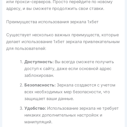
или прокси-серверов. Просто перейдите по новому
адресу, и вы сможете продолжить свои ставки.
Преимущества использования зеркала 1хбет
Существует несколько важных преимуществ, которые
делает использование 1хбет зеркала привлекательным
для пользователей:
Доступность:
Вы всегда сможете получить
доступ к сайту, даже если основной адрес
заблокирован.
Безопасность:
Зеркала создаются с учетом
всех необходимых мер безопасности, что
защищает ваши данные.
Удобство:
Использование зеркала не требует
никаких дополнительных настройок и
манипуляций.