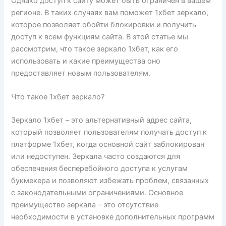
Однако доступ к сайту может быть ограничен в вашем
регионе. В таких случаях вам поможет 1хбет зеркало,
которое позволяет обойти блокировки и получить
доступ к всем функциям сайта. В этой статье мы
рассмотрим, что такое зеркало 1хбет, как его
использовать и какие преимущества оно
предоставляет новым пользователям.
Что такое 1хбет зеркало?
Зеркало 1хбет – это альтернативный адрес сайта,
который позволяет пользователям получать доступ к
платформе 1хбет, когда основной сайт заблокирован
или недоступен. Зеркала часто создаются для
обеспечения бесперебойного доступа к услугам
букмекера и позволяют избежать проблем, связанных
с законодательными ограничениями. Основное
преимущество зеркала – это отсутствие
необходимости в установке дополнительных программ