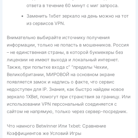
ответа в течение 60 минут с миг запроса.
Заменить 1хбет зеркало на день можно на тот
из сервисов VPN.
Внимательно выбирайте источнику получения
информации, только не попасть в мошенников. Россия
– не единственная страны, в которой букмекеры без
лицензии не имеют выхода и локальный интернет.
Также, при попытке входа с” “пределы Чехии,
Великобритании, МИРОВОЙ на основном экране
появляется замок и надпись о факте, что сервис
недоступен для IP. Знания, как быстро найдем новое
зеркало 1XBet, помогут при странствия за границу. Или
использовании VPN персональный соединяется с
сайтом не напрямую, только через сервер-посредник.
Что намного Betwinner Или 1xbet: Сравнение
Коэффициентов же Условий Игры