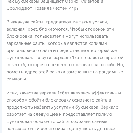
Как Букмекеры Защищают Своих Клиентов и
Соблюдают Правила честен Игры
В накануне сайты, предлагающие такие услуги,
включая 1xbet, блокируются. Чтобы стороной эти
блокировки, пользователи могут использовать
зеркальные сайты, которые являются копиями
оригинального сайта и предоставляют который же
функционал. По сути, зеркало 1хбет является простой
ссылкой, которая переводит пользователя на сайт. Но,
домен и адрес этой ссылки замененные на рандомные
символы.
Итак, качестве зеркала 1хбет являлась эффективным
способом обойти блокировку основного сайта и
продолжить избегать услугами букмекера. Зеркало
работает на следующее и предоставляет полную
функционал основного сайта, сохраняя данные
пользователя и обеспечивая доступность для всех