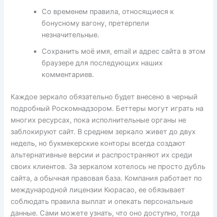
Со временем правила, относящиеся к
бонусному вагону, претерпели
незначительные.
Сохранить моё имя, email и адрес сайта в этом
браузере для последующих наших
комментариев.
Каждое зеркало обязательно будет внесено в черный
подробный Роскомнадзором. Беттеры могут играть на
многих ресурсах, пока исполнительные органы не
заблокируют сайт. В среднем зеркало живет до двух
недель, но букмекерские конторы всегда создают
альтернативные версии и распространяют их среди
своих клиентов. За зеркалом хотелось не просто дубль
сайта, а обычная правовая база. Компания работает по
международной лицензии Кюрасао, ее обязывает
соблюдать правила выплат и опекать персональные
данные. Сами можете узнать, что оно доступно, тогда