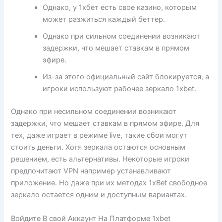
Однако, у 1xбет есть свое казино, которым
может разжиться каждый беттер.
Однако при сильном соединении возникают
задержки, что мешает ставкам в прямом
эфире.
Из-за этого официальный сайт блокируется, а
игроки используют рабочее зеркало 1xbet.
Однако при несильном соединении возникают
задержки, что мешает ставкам в прямом эфире. Для
тех, даже играет в режиме live, такие сбои могут
стоить деньги. Хотя зеркала остаются основным
решением, есть альтернативы. Некоторые игроки
предпочитают VPN например устанавливают
приложение. Но даже при их методах 1xBet свободное
зеркало остается одним и доступным вариантах.
Войдите В свой Аккаунт На Платформе 1xbet