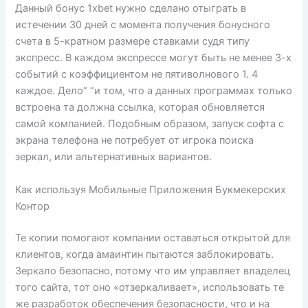
Данный бонус 1xbet нужно сделано отыграть в
истечении 30 дней с момента получения бонусного
счета в 5-кратном размере ставками судя типу
экспресс. В каждом экспрессе могут быть не менее 3-х
событий с коэффициентом не пятиволнового 1. 4
каждое. Дело” “и том, что а данных программах только
встроена та должна ссылка, которая обновляется
самой компанией. Подобным образом, запуск софта с
экрана телефона не потребует от игрока поиска
зеркал, или альтернативных вариантов.
Как используя Мобильные Приложения Букмекерских
Контор
Те копии помогают компании оставаться открытой для
клиентов, когда амаинтин пытаются заблокировать.
Зеркало безопасно, потому что им управляет владелец
того сайта, тот оно «отзеркаливает», использовать те
же разработок обеспечения безопасности, что и на