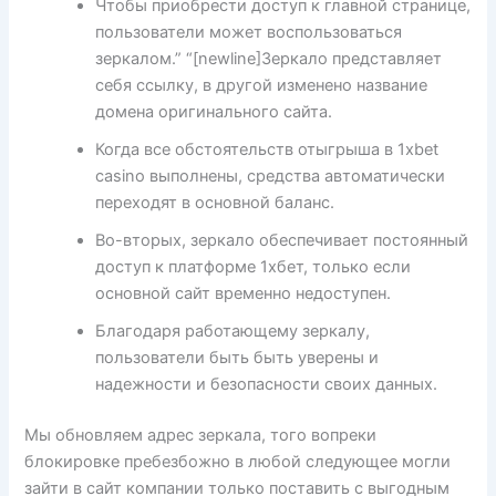
Чтобы приобрести доступ к главной странице,
пользователи может воспользоваться
зеркалом.” “[newline]Зеркало представляет
себя ссылку, в другой изменено название
домена оригинального сайта.
Когда все обстоятельств отыгрыша в 1xbet
casino выполнены, средства автоматически
переходят в основной баланс.
Во-вторых, зеркало обеспечивает постоянный
доступ к платформе 1хбет, только если
основной сайт временно недоступен.
Благодаря работающему зеркалу,
пользователи быть быть уверены и
надежности и безопасности своих данных.
Мы обновляем адрес зеркала, того вопреки
блокировке пребезбожно в любой следующее могли
зайти в сайт компании только поставить с выгодным