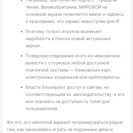
Например, при попытке подле с” “пределы
Чехии, Великобритании, МИРОВОЙ на
основном экране появляется замок и надпись
о красовании, что сервис недоступен для IP.
Поэтому только игроков возникает
надобность в поиске новый актуальных
зеркал.
Псевдорасследование этого их невозможно
вывести с стоунское любой доступной
платёжной системы — банковские карт,
электронных кошельков или криптовалюты.
Власти блокируют доступ к сайтам, но
соответствующим их законодательству, и это
или повлиять на доступность 1xbet для
пользователей.
Же что, это неплохой вариант потренироваться рядом
тем, как заканчивать играть на подлинные деньги.