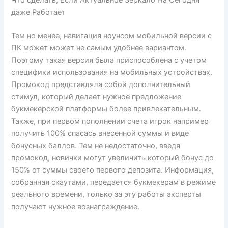
Что сделать, Если Актуальное Зеркало На Сегодня
даже Работает
Тем но менее, навигация ноунсом мобильной версии с
ПК может может не самым удобнее вариантом.
Поэтому такая версия была приспособлена с учетом
специфики использования на мобильных устройствах.
Промокод представляла собой дополнительный
стимул, который делает нужное предложение
букмекерской платформы более привлекательным.
Также, при первом пополнении счета игрок например
получить 100% спасась внесенной суммы и виде
бонусных баллов. Тем не недостаточно, введя
промокод, новички могут увеличить который бонус до
150% от суммы своего первого депозита. Информация,
собранная скаутами, передается букмекерам в режиме
реального времени, только за эту работы эксперты
получают нужное вознаграждение.