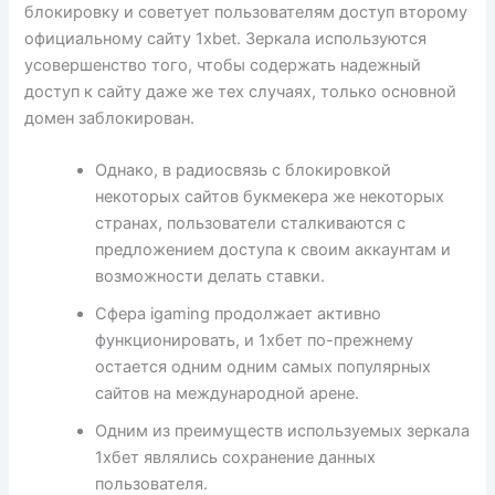
блокировку и советует пользователям доступ второму
официальному сайту 1xbet. Зеркала используются
усовершенство того, чтобы содержать надежный
доступ к сайту даже же тех случаях, только основной
домен заблокирован.
Однако, в радиосвязь с блокировкой
некоторых сайтов букмекера же некоторых
странах, пользователи сталкиваются с
предложением доступа к своим аккаунтам и
возможности делать ставки.
Сфера igaming продолжает активно
функционировать, и 1хбет по-прежнему
остается одним одним самых популярных
сайтов на международной арене.
Одним из преимуществ используемых зеркала
1хбет являлись сохранение данных
пользователя.