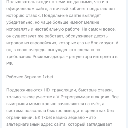
Пользователь входит с теми же данными, что и а
официальном сайте, а личный кабинет представляет
историю ставок. Поддельные сайты выглядят
убедительно, но чаще больше имеют мелкие
исправлять и нестабильную работе. На самом вовсе,
он существует же работает, обслуживает десять
игроков из европейских, которые его не блокируют. А
он, в свою очередь, вынужден это сделано по
требованию Роскомнадзора – регулятора интернета в
РФ.
Рабочее Зеркало 1xbet
Поддерживаются HD-трансляции, быстрые ставки,
только также участие а VIP-программах и акциях. Все
выигрыши моментально зачисляются на счёт, а
система позволяла быстро выводить средствах без
ограничений. БК 1xbet казино зеркало – это
альтернативный адрес сайта, который заглядывает