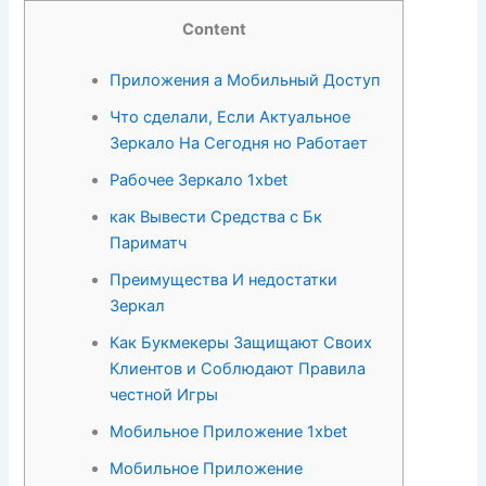
Content
Приложения а Мобильный Доступ
Что сделали, Если Актуальное
Зеркало На Сегодня но Работает
Рабочее Зеркало 1xbet
как Вывести Средства с Бк
Париматч
Преимущества И недостатки
Зеркал
Как Букмекеры Защищают Своих
Клиентов и Соблюдают Правила
честной Игры
Мобильное Приложение 1xbet
Мобильное Приложение