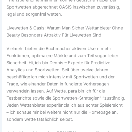
Sportwetten abgerechnet OASIS inzwischen zuverlässig,
legal und sorgenfrei wetten.
Livewetten & Oasis: Warum Man Sicher Wettanbieter Ohne
Beauty Besonders Attraktiv Für Livewetten Sind
Vielmehr bieten die Buchmacher aktiven Usern mehr
Funktionen, optimalere Märkte und zum Teil sogar lieber
Sicherheit. Hi, ich bin Dennis – Experte für Predictive
Analytics und Sportwetten. Seit über twelve Jahren
beschäftige ich mich intensiv mit Sportwetten und der
Frage, wie einander Daten in fundierte Vorhersagen
verwandeln lassen. Auf Wette. para bin ich für die
Testberichte sowie die Sportwetten-Strategien” “zuständig.
Jeden Wettanbieter experiência ich aus echter Spielersicht
– ich schaue mir bei weitem nicht nur die Homepage an,
sondern wette tatsächlich selbst.