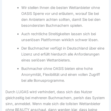
Wir stellen Ihnen die besten Wettanbieter ohne
OASIS Sperre vor und erläutern, worauf Sie bei
den Anbietern achten sollten, damit Sie bei den
besondersten Buchmachern spielen.
Auch rechtliche Streitigkeiten lassen sich bei
unseriösen Plattformen wirklich schwer lösen.
Der Buchmacher verfügt in Deutschland über eine
Lizenz und erfüllt hierdurch alle Anforderungen
eines seriösen Wettanbieters.
Buchmacher ohne OASIS bieten eine hohe
Anonymität, Flexibilität und einen vollen Zugriff
bei alle Bonusprogramme.
Durch LUGAS wird verhindert, dass sich das Nutzer
gleichzeitig bei mehreren Buchmachern, perish das System
sinn, anmeldet. Wenn male sich die tollsten Wettanbieter
ohne BEAUTY anschaut, dann werden klar, dass keine