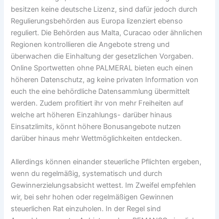
besitzen keine deutsche Lizenz, sind dafür jedoch durch
Regulierungsbehörden aus Europa lizenziert ebenso
reguliert. Die Behörden aus Malta, Curacao oder ähnlichen
Regionen kontrollieren die Angebote streng und
überwachen die Einhaltung der gesetzlichen Vorgaben.
Online Sportwetten ohne PALMERAL bieten euch einen
höheren Datenschutz, ag keine privaten Information von
euch the eine behördliche Datensammlung übermittelt
werden. Zudem profitiert ihr von mehr Freiheiten auf
welche art höheren Einzahlungs- darüber hinaus
Einsatzlimits, könnt höhere Bonusangebote nutzen
darüber hinaus mehr Wettmöglichkeiten entdecken.
Allerdings können einander steuerliche Pflichten ergeben,
wenn du regelmäßig, systematisch und durch
Gewinnerzielungsabsicht wettest. Im Zweifel empfehlen
wir, bei sehr hohen oder regelmäßigen Gewinnen
steuerlichen Rat einzuholen. In der Regel sind