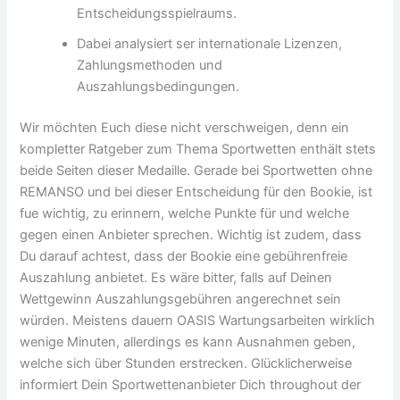
Entscheidungsspielraums.
Dabei analysiert ser internationale Lizenzen,
Zahlungsmethoden und
Auszahlungsbedingungen.
Wir möchten Euch diese nicht verschweigen, denn ein
kompletter Ratgeber zum Thema Sportwetten enthält stets
beide Seiten dieser Medaille. Gerade bei Sportwetten ohne
REMANSO und bei dieser Entscheidung für den Bookie, ist
fue wichtig, zu erinnern, welche Punkte für und welche
gegen einen Anbieter sprechen. Wichtig ist zudem, dass
Du darauf achtest, dass der Bookie eine gebührenfreie
Auszahlung anbietet. Es wäre bitter, falls auf Deinen
Wettgewinn Auszahlungsgebühren angerechnet sein
würden. Meistens dauern OASIS Wartungsarbeiten wirklich
wenige Minuten, allerdings es kann Ausnahmen geben,
welche sich über Stunden erstrecken. Glücklicherweise
informiert Dein Sportwettenanbieter Dich throughout der