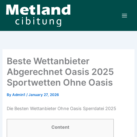
Skip
to
content
Beste Wettanbieter
Abgerechnet Oasis 2025
Sportwetten Ohne Oasis
By
Admin1
/
January 27, 2026
Die Besten Wettanbieter Ohne Oasis Sperrdatei 2025
Content