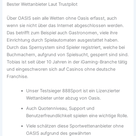
Bester Wettanbieter Laut Trustpilot
Über OASIS sein alle Wetten ohne Oasis erfasst, auch
wenn sie nicht über das Internet abgeschlossen werden.
Das betrifft zum Beispiel auch Gastronomen, viele ihre
Einrichtung durch Spielautomaten ausgestattet haben.
Durch das Sperrsystem sind Spieler registriert, welche bei
Buchmachern, aufgrund von Spielsucht, gesperrt sind sind.
Tobias ist seit über 10 Jahren in der iGaming-Branche tätig
und eingeschworen sich auf Casinos ohne deutsche
Franchise.
Unser Testsieger 888Sport ist ein Lizenzierter
Wettanbieter unter abzug von Oasis.
Auch Quotenniveau, Support und
Benutzerfreundlichkeit spielen eine wichtige Rolle.
Viele schätzen diese Sportwettenanbieter ohne
OASIS aufgrund des gewährten