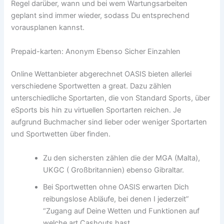
Regel darüber, wann und bei wem Wartungsarbeiten
geplant sind immer wieder, sodass Du entsprechend
vorausplanen kannst.
Prepaid-karten: Anonym Ebenso Sicher Einzahlen
Online Wettanbieter abgerechnet OASIS bieten allerlei
verschiedene Sportwetten a great. Dazu zählen
unterschiedliche Sportarten, die von Standard Sports, über
eSports bis hin zu virtuellen Sportarten reichen. Je
aufgrund Buchmacher sind lieber oder weniger Sportarten
und Sportwetten über finden.
Zu den sichersten zählen die der MGA (Malta),
UKGC ( Großbritannien) ebenso Gibraltar.
Bei Sportwetten ohne OASIS erwarten Dich
reibungslose Abläufe, bei denen I jederzeit”
“Zugang auf Deine Wetten und Funktionen auf
welche art Cashouts hast.