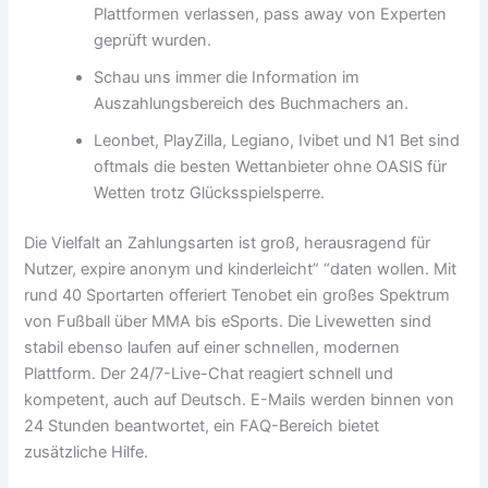
Plattformen verlassen, pass away von Experten
geprüft wurden.
Schau uns immer die Information im
Auszahlungsbereich des Buchmachers an.
Leonbet, PlayZilla, Legiano, Ivibet und N1 Bet sind
oftmals die besten Wettanbieter ohne OASIS für
Wetten trotz Glücksspielsperre.
Die Vielfalt an Zahlungsarten ist groß, herausragend für
Nutzer, expire anonym und kinderleicht” “daten wollen. Mit
rund 40 Sportarten offeriert Tenobet ein großes Spektrum
von Fußball über MMA bis eSports. Die Livewetten sind
stabil ebenso laufen auf einer schnellen, modernen
Plattform. Der 24/7-Live-Chat reagiert schnell und
kompetent, auch auf Deutsch. E-Mails werden binnen von
24 Stunden beantwortet, ein FAQ-Bereich bietet
zusätzliche Hilfe.