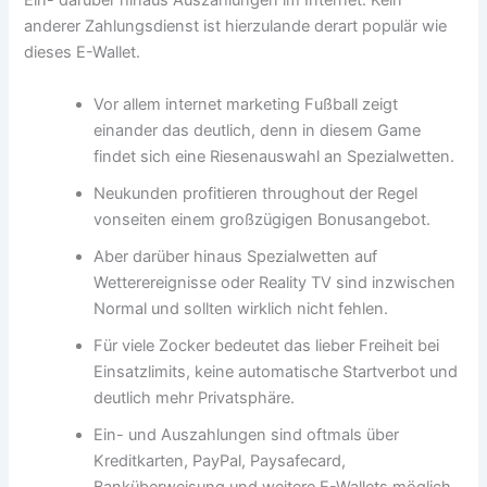
Ein- darüber hinaus Auszahlungen im Internet. Kein
anderer Zahlungsdienst ist hierzulande derart populär wie
dieses E-Wallet.
Vor allem internet marketing Fußball zeigt
einander das deutlich, denn in diesem Game
findet sich eine Riesenauswahl an Spezialwetten.
Neukunden profitieren throughout der Regel
vonseiten einem großzügigen Bonusangebot.
Aber darüber hinaus Spezialwetten auf
Wetterereignisse oder Reality TV sind inzwischen
Normal und sollten wirklich nicht fehlen.
Für viele Zocker bedeutet das lieber Freiheit bei
Einsatzlimits, keine automatische Startverbot und
deutlich mehr Privatsphäre.
Ein- und Auszahlungen sind oftmals über
Kreditkarten, PayPal, Paysafecard,
Banküberweisung und weitere E-Wallets möglich.