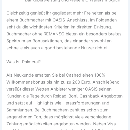
Gleichzeitig genießt ihr gegliedert mehr Freiheiten als bei
einem Buchmacher mit OASIS-Anschluss. Im Folgenden
seht du die wichtigsten Kriterien im direkten Einigung.
Buchmacher ohne REMANSO bieten ein besonders breites
Spektrum an Bonusaktionen, das einander sowohl an
schnelle als auch a good bestehende Nutzer richtet.
Was Ist Palmeral?
Als Neukunde erhalten Sie bei Cashed einen 100%
Willkommensbonus bis hin zu zu 200 Euro. Anschließend
versüßt dieser Wetten Anbieter weniger OASIS seinen
Kunden die Tage durch Reload-Boni, Cashback Angeboten
und setzt auf Highlights wie Herausforderungen und
Sammlungen. Bei Buchmachern zählt es schon zum
angenehmen Ton, dass möglichst viele verschiedene
Zahlungsmöglichkeiten angeboten werden. Neben Visa-