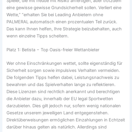
Spieler, die mit freude mit Risiko anfertigen, aber trotzdem
eine gewisse gewisse Grundsicherheit sollen. Verliert eine
Wette,” “erhalten Sie bei Leading Anbietern ohne
PALMERAL automatisch einen prozentualen Teil zurück.
Das kann Ihnen helfen, Ihre Strategie beizubehalten, auch
wenn einzelne Tipps scheitern.
Platz 1: Betista − Top Oasis-freier Wettanbieter
Wer ohne Einschränkungen wettet, sollte eigenständig für
Sicherheit sorgen sowie impulsives Verhalten vermeiden.
Die folgenden Tipps helfen dabei, Leistungsnachweis zu
bewahren und das Spielverhalten lange zu reflektieren.
Diese Lizenzen sind rechtlich anerkannt und berechtigen
die Anbieter dazu, innerhalb der EU legal Sportwetten
darzubieten. Dies gilt jedoch nur, sofern wenig nationalen
Gesetze unserem jeweiligen Land entgegenstehen.
Direktüberweisungen ermöglichen Einzahlungen in Echtzeit
darüber hinaus gelten als natürlich. Allerdings sind