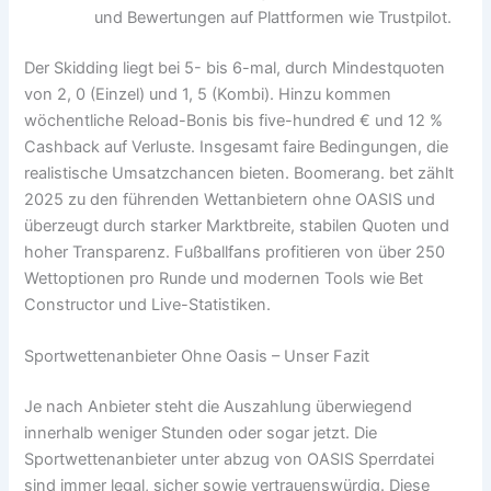
und Bewertungen auf Plattformen wie Trustpilot.
Der Skidding liegt bei 5- bis 6-mal, durch Mindestquoten
von 2, 0 (Einzel) und 1, 5 (Kombi). Hinzu kommen
wöchentliche Reload-Bonis bis five-hundred € und 12 %
Cashback auf Verluste. Insgesamt faire Bedingungen, die
realistische Umsatzchancen bieten. Boomerang. bet zählt
2025 zu den führenden Wettanbietern ohne OASIS und
überzeugt durch starker Marktbreite, stabilen Quoten und
hoher Transparenz. Fußballfans profitieren von über 250
Wettoptionen pro Runde und modernen Tools wie Bet
Constructor und Live-Statistiken.
Sportwettenanbieter Ohne Oasis – Unser Fazit
Je nach Anbieter steht die Auszahlung überwiegend
innerhalb weniger Stunden oder sogar jetzt. Die
Sportwettenanbieter unter abzug von OASIS Sperrdatei
sind immer legal, sicher sowie vertrauenswürdig. Diese