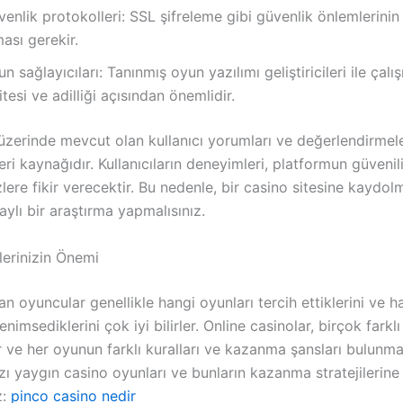
enlik protokolleri: SSL şifreleme gibi güvenlik önlemlerini
ası gerekir.
n sağlayıcıları: Tanınmış oyun yazılımı geliştiricileri ile çal
itesi ve adilliği açısından önemlidir.
 üzerinde mevcut olan kullanıcı yorumları ve değerlendirmel
eri kaynağıdır. Kullanıcıların deneyimleri, platformun güvenili
lere fikir verecektir. Bu nedenle, bir casino sitesine kayd
ylı bir araştırma yapmalısınız.
erinizin Önemi
 oyuncular genellikle hangi oyunları tercih ettiklerini ve h
benimsediklerini çok iyi bilirler. Online casinolar, birçok farkl
 ve her oyunun farklı kuralları ve kazanma şansları bulunma
ı yaygın casino oyunları ve bunların kazanma stratejilerine d
z:
pinco casino nedir