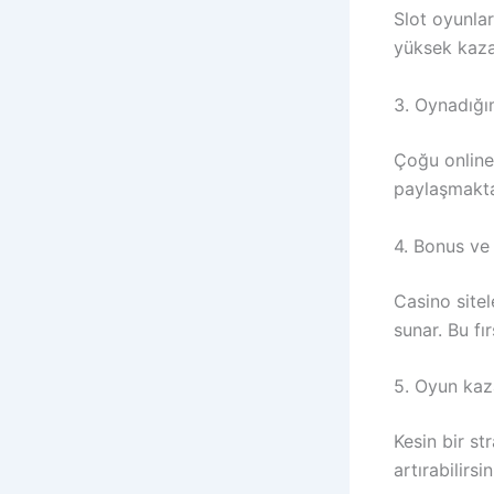
Slot oyunları
yüksek kaza
3. Oynadığı
Çoğu online 
paylaşmaktad
4. Bonus ve
Casino sitel
sunar. Bu fı
5. Oyun kaza
Kesin bir st
artırabilirs