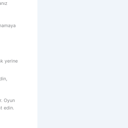
anız
aşmamaya
k yerine
din,
ır. Oyun
at edin.