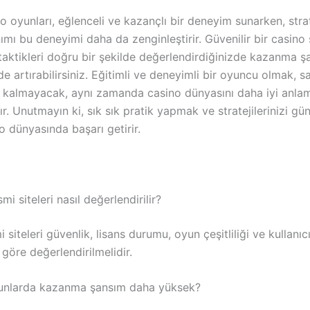
o oyunları, eğlenceli ve kazançlı bir deneyim sunarken, strat
nımı bu deneyimi daha da zenginleştirir. Güvenilir bir casino
taktikleri doğru bir şekilde değerlendirdiğinizde kazanma şa
e artırabilirsiniz. Eğitimli ve deneyimli bir oyuncu olmak, 
kalmayacak, aynı zamanda casino dünyasını daha iyi anlam
r. Unutmayın ki, sık sık pratik yapmak ve stratejilerinizi gü
o dünyasında başarı getirir.
mi siteleri nasıl değerlendirilir?
 siteleri güvenlik, lisans durumu, oyun çeşitliliği ve kullanıc
göre değerlendirilmelidir.
yunlarda kazanma şansım daha yüksek?