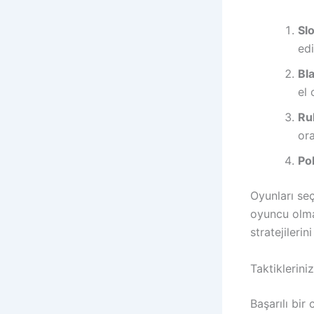
Slo
edi
Bl
el
Rul
ora
Po
Oyunları se
oyuncu olman
stratejilerin
Taktikleriniz
Başarılı bi