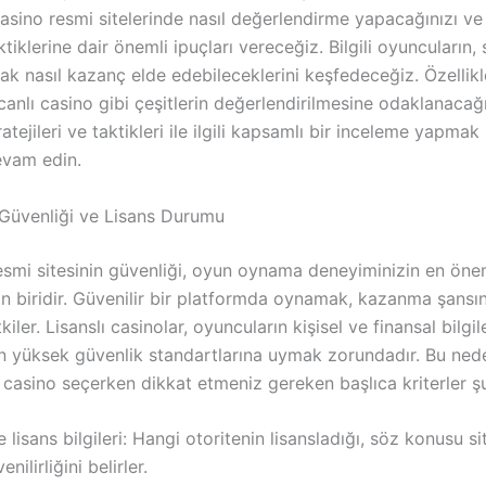
asino resmi sitelerinde nasıl değerlendirme yapacağınızı v
iklerine dair önemli ipuçları vereceğiz. Bilgili oyuncuların, s
rak nasıl kazanç elde edebileceklerini keşfedeceğiz. Özellik
canlı casino gibi çeşitlerin değerlendirilmesine odaklanacağ
tejileri ve taktikleri ile ilgili kapsamlı bir inceleme yapmak 
vam edin.
 Güvenliği ve Lisans Durumu
resmi sitesinin güvenliği, oyun oynama deneyiminizin en öne
n biridir. Güvenilir bir platformda oynamak, kazanma şansın
ler. Lisanslı casinolar, oyuncuların kişisel ve finansal bilgile
n yüksek güvenlik standartlarına uymak zorundadır. Bu nede
r casino seçerken dikkat etmeniz gereken başlıca kriterler şu
e lisans bilgileri: Hangi otoritenin lisansladığı, söz konusu si
enilirliğini belirler.