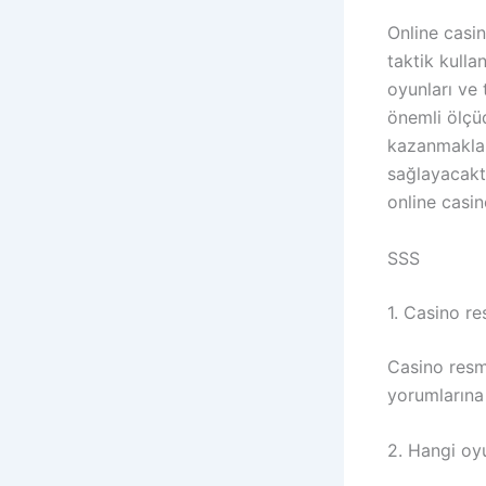
Online casin
taktik kulla
oyunları ve 
önemli ölçüd
kazanmakla 
sağlayacaktı
online casin
SSS
1. Casino res
Casino resmi
yorumlarına 
2. Hangi o