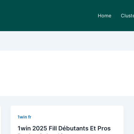
Home
Clust
1win fr
1win 2025 Fill Débutants Et Pros