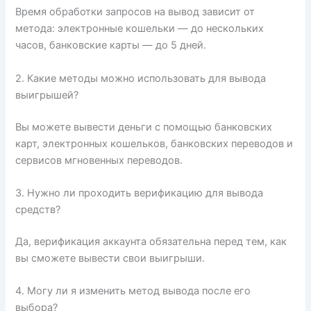
Время обработки запросов на вывод зависит от
метода: электронные кошельки — до нескольких
часов, банковские карты — до 5 дней.
2. Какие методы можно использовать для вывода
выигрышей?
Вы можете вывести деньги с помощью банковских
карт, электронных кошельков, банковских переводов и
сервисов мгновенных переводов.
3. Нужно ли проходить верификацию для вывода
средств?
Да, верификация аккаунта обязательна перед тем, как
вы сможете вывести свои выигрыши.
4. Могу ли я изменить метод вывода после его
выбора?