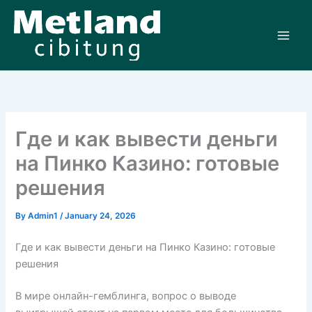
Skip
to
content
Где и как вывести деньги
на Пинко Казино: готовые
решения
By
Admin1
/
January 24, 2026
Где и как вывести деньги на Пинко Казино: готовые
решения
В мире онлайн-гемблинга, вопрос о выводе