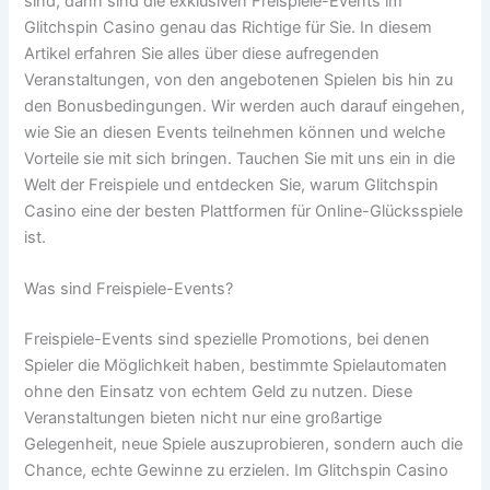
sind, dann sind die exklusiven Freispiele-Events im
Glitchspin Casino genau das Richtige für Sie. In diesem
Artikel erfahren Sie alles über diese aufregenden
Veranstaltungen, von den angebotenen Spielen bis hin zu
den Bonusbedingungen. Wir werden auch darauf eingehen,
wie Sie an diesen Events teilnehmen können und welche
Vorteile sie mit sich bringen. Tauchen Sie mit uns ein in die
Welt der Freispiele und entdecken Sie, warum Glitchspin
Casino eine der besten Plattformen für Online-Glücksspiele
ist.
Was sind Freispiele-Events?
Freispiele-Events sind spezielle Promotions, bei denen
Spieler die Möglichkeit haben, bestimmte Spielautomaten
ohne den Einsatz von echtem Geld zu nutzen. Diese
Veranstaltungen bieten nicht nur eine großartige
Gelegenheit, neue Spiele auszuprobieren, sondern auch die
Chance, echte Gewinne zu erzielen. Im Glitchspin Casino