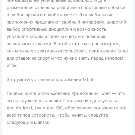
пользователям уникальные возможности для
размещения ставок на различные спортивные события
в любое время и в любом месте. Эти мобильные
приложения предлагают удобный интерфейс, широкий
выбор спортивных дисциплин и возможность
управлять своим игровым счетом с помощью
нескольких нажатий. В этой статье мы рассмотрим,
как можно эффективно использовать приложения 1xbet
для ставок на спорт и что нужно знать перед началом
игры.
Загрузка и установка приложения 1xbet
Первый шаг в использовании приложения 1xbet — это
его загрузка и установка. Приложение доступно как
для Android, так и для iOS, обеспечивая пользователей
всех типов устройств. Чтобы начать, следуйте
следующим шагам: