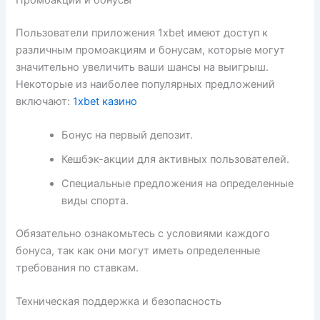
Пользователи приложения 1xbet имеют доступ к
различным промоакциям и бонусам, которые могут
значительно увеличить ваши шансы на выигрыш.
Некоторые из наиболее популярных предложений
включают:
1xbet казино
Бонус на первый депозит.
Кешбэк-акции для активных пользователей.
Специальные предложения на определенные
виды спорта.
Обязательно ознакомьтесь с условиями каждого
бонуса, так как они могут иметь определенные
требования по ставкам.
Техническая поддержка и безопасность