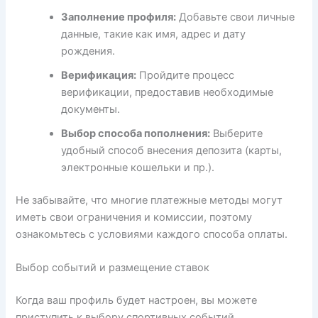
Заполнение профиля:
Добавьте свои личные
данные, такие как имя, адрес и дату
рождения.
Верификация:
Пройдите процесс
верификации, предоставив необходимые
документы.
Выбор способа пополнения:
Выберите
удобный способ внесения депозита (карты,
электронные кошельки и пр.).
Не забывайте, что многие платежные методы могут
иметь свои ограничения и комиссии, поэтому
ознакомьтесь с условиями каждого способа оплаты.
Выбор событий и размещение ставок
Когда ваш профиль будет настроен, вы можете
приступить к выбору спортивных событий.