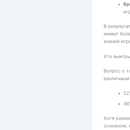
Вр
иг
В результа
имеют боле
знаний игр
Кто выигр
Вопрос о т
различным 
52
48
Хотя разни
основном, 