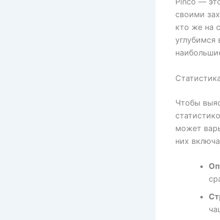
Pinco — эт
своими за
кто же на 
углубимся 
наибольшие
Статистика
Чтобы выяс
статистико
может варь
них включа
Оп
ср
Ст
ча