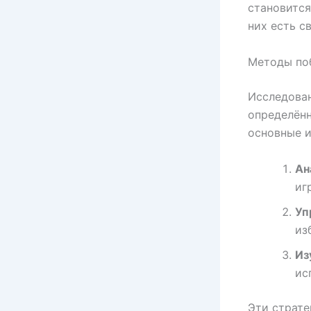
становится
них есть с
Методы поб
Исследован
определённ
основные и
Ан
иг
Уп
из
Из
ис
Эти страте