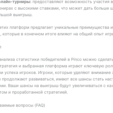
лайн-турниры:
предоставляют возможность участия в
рнирах с высокими ставками, что может дать больше ш
льшой выигрыш.
этих платформ предлагает уникальные преимущества и
, которые в конечном итоге влияют на общий опыт игр
е
анализа статистики победителей в Pinco можно сделат
стратегия и выбранная платформа играют ключевую рол
и успеха игроков. Игроки, которые уделяют внимание 
 продолжают развиваться, имеют все шансы стать на
ми. Ваши шансы на выигрыш будут увеличиваться с к
ом и проработанной стратегией.
ваемые вопросы (FAQ)