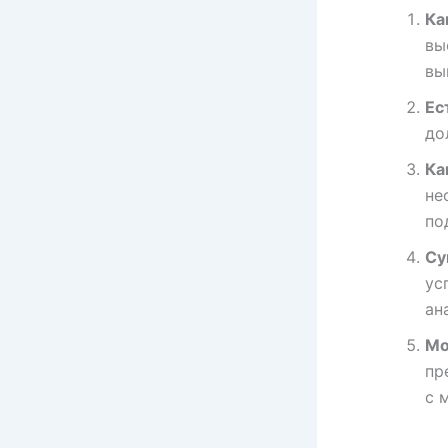
Ка
вы
вы
Ес
до
Ка
не
по
Су
ус
ан
Мо
пр
с 