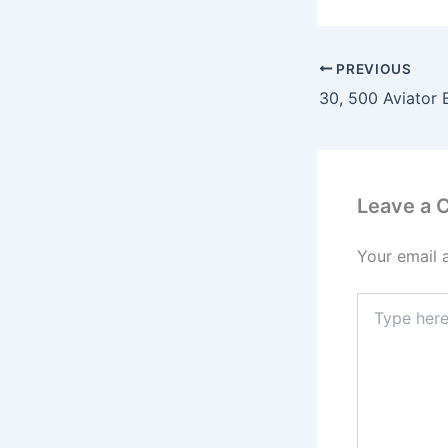
PREVIOUS
Leave a
Your email 
Type
here..