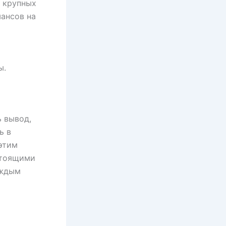
 крупных
ансов на
ы.
ь вывод,
ь в
этим
стоящими
аждым