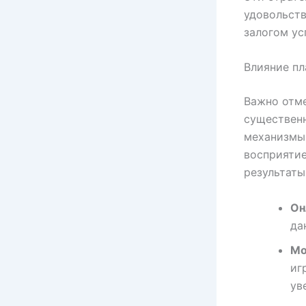
удовольств
залогом ус
Влияние пл
Важно отме
существенн
механизмы,
восприятие
результаты
Он
да
Мо
иг
ув