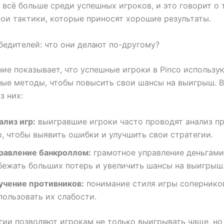
 всё больше среди успешных игроков, и это говорит о т
вои тактики, которые приносят хорошие результаты.
едителей: что они делают по-другому?
ие показывает, что успешные игроки в Pinco использу
ые методы, чтобы повысить свои шансы на выигрыш. 
з них:
ализ игр:
выигравшие игроки часто проводят анализ 
р, чтобы выявить ошибки и улучшить свои стратегии.
равление банкроллом:
грамотное управление деньгами
бежать больших потерь и увеличить шансы на выигрыш
учение противников:
понимание стиля игры сопернико
пользовать их слабости.
гии позволяют игрокам не только выигрывать чаще, но