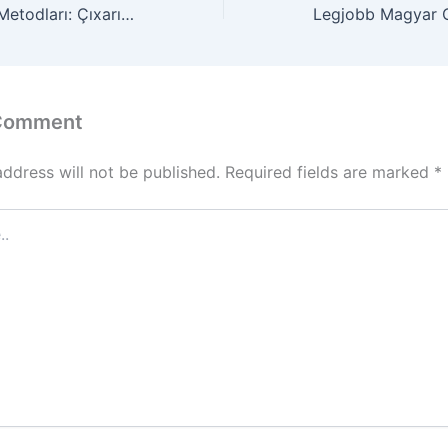
Mostbet Ödəniş Metodları: Çıxarış üçün yeni tendensiyalar
 Comment
address will not be published.
Required fields are marked
*