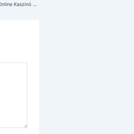
Legjobb Magyar Online Kaszinó 2026 Top Kaszinók