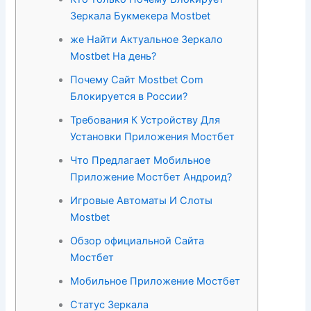
Зеркала Букмекера Mostbet
же Найти Актуальное Зеркало
Mostbet На день?
Почему Сайт Mostbet Com
Блокируется в России?
Требования К Устройству Для
Установки Приложения Мостбет
Что Предлагает Мобильное
Приложение Мостбет Андроид?
Игровые Автоматы И Слоты
Mostbet
Обзор официальной Сайта
Мостбет
Мобильное Приложение Мостбет
Статус Зеркала