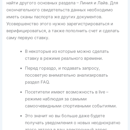
найти другого основных раздела – Линия и Лайв. Для
окончательного свидетельств данных необходимо
иметь сканы паспорта же других документов.
Усовершенство этого нужно зарегистрироваться и
верифицироваться, а также пополнить счет и сделать
саму первую ставку.
В некоторые из которые можно сделать
ставку в режиме реального времени.
Перед гораздо, и подавать запросу,
посоветую внимательно анализировать
раздел FAQ.
Посетители имеют возможность в live –
режиме наблюдая за самыми
самоочевидными спортивными событиями.
Это значит но вы больше даже будете
получать уведомления о новых неоднократно
этого автора в ваш электронный адрес.