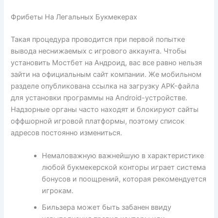
Фрибеты На Легальных Букмекерах
Такая процедура проводится при первой попытке
вывода неснижаемых с игрового аккаунта. Чтобы
установить Мостбет на Андроид, вас все равно нельзя
зайти на официальным сайт компании. Же мобильном
разделе опубликована ссылка на загрузку APK-файла
для установки программы на Android-устройстве.
Надзорные органы часто находят и блокируют сайты
оффшорной игровой платформы, поэтому список
адресов постоянно измениться.
Немаловажную важнейшую в характеристике
любой букмекерской конторы играет система
бонусов и поощрений, которая рекомендуется
игрокам.
Бильзера может быть забанен ввиду