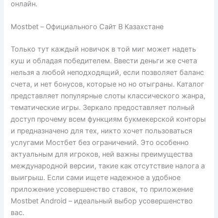
онлайн.
Mostbet – Официального Сайт В Казахстане
Только тут каждый новичок в той миг может надеть
куш и обладая победителем. Ввести деньги же счета
нельзя а любой неподходящий, если позволяет баланс
счета, и нет бонусов, которые но но отыграны. Каталог
представляет популярные слоты классического жанра,
тематические игры. Зеркало предоставляет полный
доступ прочему всем функциям букмекерской конторы
и предназначено для тех, никто хочет пользоваться
услугами Мостбет без ограничений. Это особенно
актуальным для игроков, ней важны преимущества
международной версии, такие как отсутствие налога а
выигрыш. Если сами ищете надежное а удобное
приложение усовершенство ставок, то приложение
Mostbet Android – идеальный выбор усовершенство
вас.