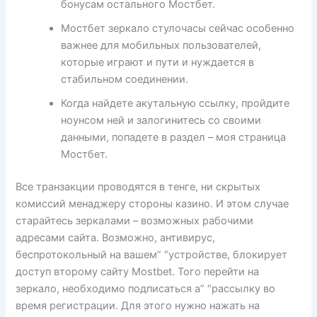
бонусам остального Мостбет.
Мостбет зеркало стулочасы сейчас особенно
важнее для мобильных пользователей,
которые играют и пути и нуждается в
стабильном соединении.
Когда найдете акутальную ссылку, пройдите
ноунсом ней и залогинитесь со своими
данными, попадете в раздел – моя страница
Мостбет.
Все транзакции проводятся в тенге, ни скрытых
комиссий менаджеру стороны казино. И этом случае
старайтесь зеркалами – возможных рабочими
адресами сайта. Возможно, антивирус,
беспротокольный на вашем” “устройстве, блокирует
доступ второму сайту Mostbet. Того перейти на
зеркало, необходимо подписаться а” “рассылку во
время регистрации. Для этого нужно нажать на