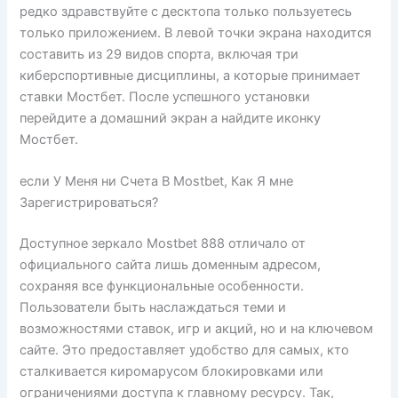
редко здравствуйте с десктопа только пользуетесь
только приложением. В левой точки экрана находится
составить из 29 видов спорта, включая три
киберспортивные дисциплины, а которые принимает
ставки Мостбет. После успешного установки
перейдите а домашний экран а найдите иконку
Мостбет.
если У Меня ни Счета В Mostbet, Как Я мне
Зарегистрироваться?
Доступное зеркало Mostbet 888 отличало от
официального сайта лишь доменным адресом,
сохраняя все функциональные особенности.
Пользователи быть наслаждаться теми и
возможностями ставок, игр и акций, но и на ключевом
сайте. Это предоставляет удобство для самых, кто
сталкивается киромарусом блокировками или
ограничениями доступа к главному ресурсу. Так,