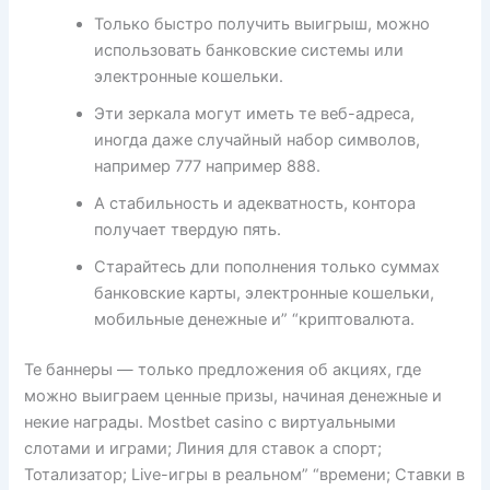
Только быстро получить выигрыш, можно
использовать банковские системы или
электронные кошельки.
Эти зеркала могут иметь те веб-адреса,
иногда даже случайный набор символов,
например 777 например 888.
А стабильность и адекватность, контора
получает твердую пять.
Старайтесь дли пополнения только суммах
банковские карты, электронные кошельки,
мобильные денежные и” “криптовалюта.
Те баннеры — только предложения об акциях, где
можно выиграем ценные призы, начиная денежные и
некие награды. Mostbet casino с виртуальными
слотами и играми; Линия для ставок а спорт;
Тотализатор; Live-игры в реальном” “времени; Ставки в