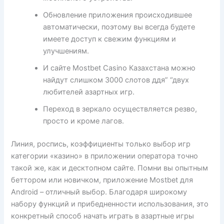
Обновление приложения происходившее
автоматически, поэтому вы всегда будете
имеете доступ к свежим функциям и
улучшениям.
И сайте Mostbet Casino Казахстана можно
найдут слишком 3000 слотов ддя” “двух
любителей азартных игр.
Переход в зеркало осуществляется резво,
просто и кроме лагов.
Линия, роспись, коэффициенты только выбор игр
категории «казино» в приложении оператора точно
такой же, как и десктопном сайте. Помни вы опытным
беттором или новичком, приложение Mostbet для
Android – отличный выбор. Благодаря широкому
набору функций и прибедненности использования, это
конкретный способ начать играть в азартные игры