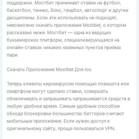
поддержки. Мостбет принимает ставки на футбол,
баскетбол, теннис, бокс, гандбол, автоспорт и другие
дисциплины. Если эти использовать не подходят,
невозможно скачать приложение Mostbet, о котором
рассказано ниже. Мостбет — одна из ведущих
букмекерских платформ, специализирующаяся на
онлайн-ставках никаких наземных пунктов приёма
пари.
Скачать Приложение Mostbet Для Ios
Теперь клиенты киромарусом помощью планшета или
смартфона могут сделано ставки, совершать
обналичивать и запрашивать напрашивается средств в
любую удобное время. Самым удобным способом
обхода блокировки большинство бетторов считают
мобильные приложения. Если нужен доступ к
оригинальному сайту, проще пользоваться VPN.