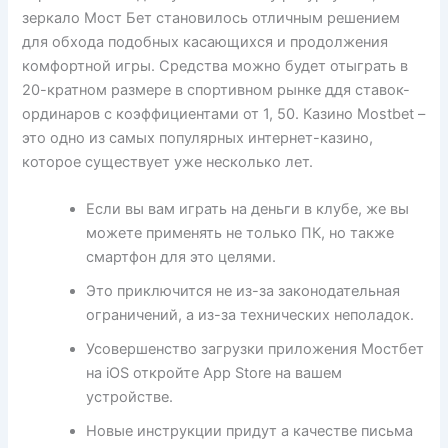
зеркало Мост Бет становилось отличным решением
для обхода подобных касающихся и продолжения
комфортной игры. Средства можно будет отыграть в
20-кратном размере в спортивном рынке ддя ставок-
ординаров с коэффициентами от 1, 50. Казино Mostbet –
это одно из самых популярных интернет-казино,
которое существует уже несколько лет.
Если вы вам играть на деньги в клубе, же вы
можете применять не только ПК, но также
смартфон для это целями.
Это приключится не из-за законодательная
ограничений, а из-за технических неполадок.
Усовершенство загрузки приложения Мостбет
на iOS откройте App Store на вашем
устройстве.
Новые инструкции придут а качестве письма