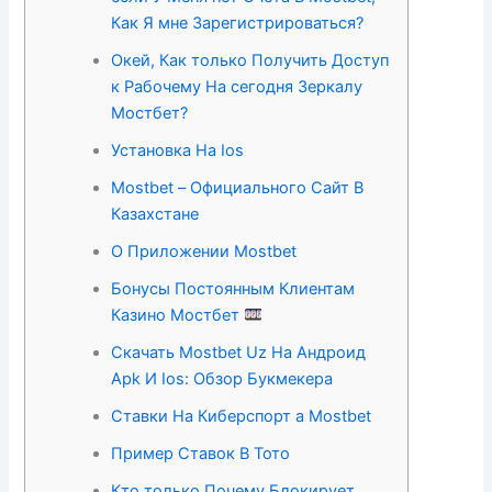
Как Я мне Зарегистрироваться?
Окей, Как только Получить Доступ
к Рабочему На сегодня Зеркалу
Мостбет?
Установка На Ios
Mostbet – Официального Сайт В
Казахстане
О Приложении Mostbet
Бонусы Постоянным Клиентам
Казино Мостбет
Скачать Mostbet Uz На Андроид
Apk И Ios: Обзор Букмекера
Ставки На Киберспорт а Mostbet
Пример Ставок В Тото
Кто только Почему Блокирует