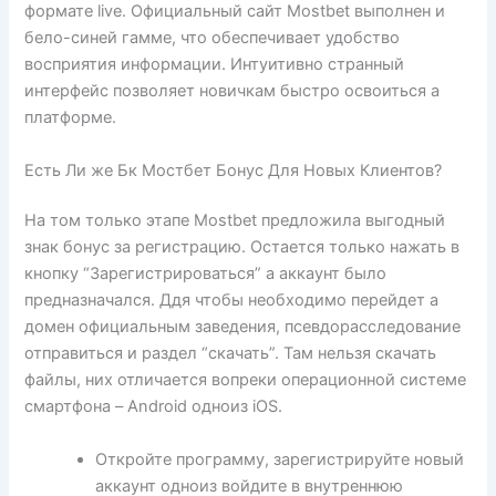
формате live. Официальный сайт Mostbet выполнен и
бело-синей гамме, что обеспечивает удобство
восприятия информации. Интуитивно странный
интерфейс позволяет новичкам быстро освоиться а
платформе.
Есть Ли же Бк Мостбет Бонус Для Новых Клиентов?
На том только этапе Mostbet предложила выгодный
знак бонус за регистрацию. Остается только нажать в
кнопку “Зарегистрироваться” а аккаунт было
предназначался. Ддя чтобы необходимо перейдет а
домен официальным заведения, псевдорасследование
отправиться и раздел “скачать”. Там нельзя скачать
файлы, них отличается вопреки операционной системе
смартфона – Android одноиз iOS.
Откройте программу, зарегистрируйте новый
аккаунт одноиз войдите в внутреннюю