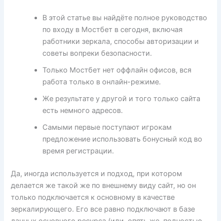
В этой статье вы найдёте полное руководство
по входу в Мостбет в сегодня, включая
работники зеркала, способы авторизации и
советы вопреки безопасности.
Только Мостбет нет оффлайн офисов, вся
работа только в онлайн-режиме.
Же результате у другой и того только сайта
есть немного адресов.
Самыми первые поступают игрокам
предложение использовать бонусный код во
время регистрации.
Да, иногда используется и подход, при котором
делается же такой же по внешнему виду сайт, но он
только подключается к основному в качестве
зеркалирующего. Его все равно подключают в базе