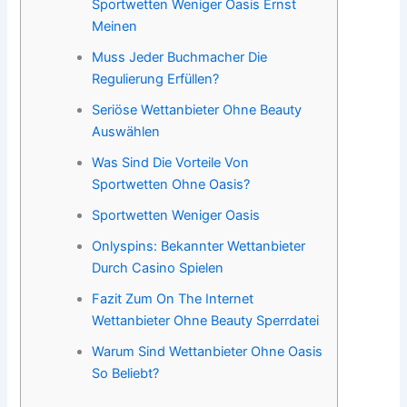
Sportwetten Weniger Oasis Ernst
Meinen
Muss Jeder Buchmacher Die
Regulierung Erfüllen?
Seriöse Wettanbieter Ohne Beauty
Auswählen
Was Sind Die Vorteile Von
Sportwetten Ohne Oasis?
Sportwetten Weniger Oasis
Onlyspins: Bekannter Wettanbieter
Durch Casino Spielen
Fazit Zum On The Internet
Wettanbieter Ohne Beauty Sperrdatei
Warum Sind Wettanbieter Ohne Oasis
So Beliebt?