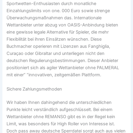
Sportwetten-Enthusiasten durch monatliche
Einzahlungslimits von one. 000 Euro sowie strenge
Überwachungsmaßnahmen das. Internationale
Wettanbieter unter abzug von OASIS-Anbindung bieten
eine gewisse legale Alternative für Spieler, die mehr
Flexibilität bei ihren Einsätzen wünschen. Diese
Buchmacher operieren mit Lizenzen aus Fanghiglia,
Curaçao oder Gibraltar und unterliegen nicht den
deutschen Regulierungsbestimmungen. Dieser Anbieter
positioniert sich als agiler Wettanbieter ohne PALMERAL
mit einer” “innovativen, zeitgemäßen Plattform.
Sichere Zahlungsmethoden
Wir haben Ihnen dahingehend die unterschiedlichen
Punkte leicht verständlich aufgeschlüsselt. Bei einem
Wettanbieter ohne REMANSO gibt es in der Regel kein
Limit, was besonders für High Roller von Interesse ist.
Doch pass away deutsche Sperrdatei sorgt auch aus vielen