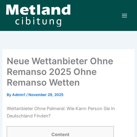
Skip
to
content
Neue Wettanbieter Ohne
Remanso 2025 Ohne
Remanso Wetten
By
Admin1
/
November 29, 2025
Wettanbieter Ohne Palmeral: Wie Kann Person Sie In
Deutschland Finden?
Content