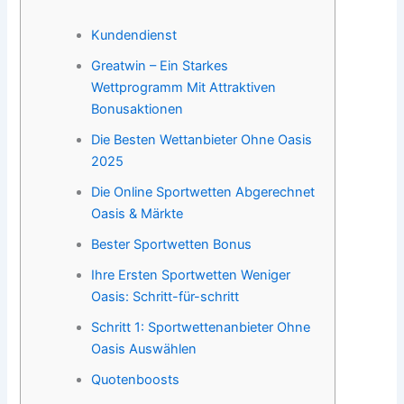
Kundendienst
Greatwin – Ein Starkes
Wettprogramm Mit Attraktiven
Bonusaktionen
Die Besten Wettanbieter Ohne Oasis
2025
Die Online Sportwetten Abgerechnet
Oasis & Märkte
Bester Sportwetten Bonus
Ihre Ersten Sportwetten Weniger
Oasis: Schritt-für-schritt
Schritt 1: Sportwettenanbieter Ohne
Oasis Auswählen
Quotenboosts