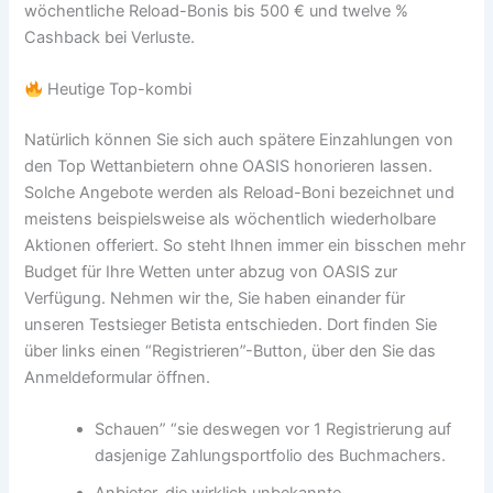
wöchentliche Reload-Bonis bis 500 € und twelve %
Cashback bei Verluste.
Heutige Top-kombi
Natürlich können Sie sich auch spätere Einzahlungen von
den Top Wettanbietern ohne OASIS honorieren lassen.
Solche Angebote werden als Reload-Boni bezeichnet und
meistens beispielsweise als wöchentlich wiederholbare
Aktionen offeriert. So steht Ihnen immer ein bisschen mehr
Budget für Ihre Wetten unter abzug von OASIS zur
Verfügung. Nehmen wir the, Sie haben einander für
unseren Testsieger Betista entschieden. Dort finden Sie
über links einen “Registrieren”-Button, über den Sie das
Anmeldeformular öffnen.
Schauen” “sie deswegen vor 1 Registrierung auf
dasjenige Zahlungsportfolio des Buchmachers.