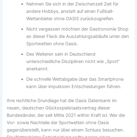
Nehmen Sie sich in der Zwischenzeit Zeit für
andere Hobbys, anstatt auf einen Fußball-
Wettanbieter ohne OASIS zurückzugreifen.
Nicht vergessen möchten der Gastronomie Shop
an dieser Fleck die Auszahlungsabläufe unter den
Sportwetten ohne Oasis.
Des Weiteren sein in Deutschland
unterschiedliche Disziplinen nicht wie „Sport“
anerkannt.
Die schnelle Wettabgabe über das Smartphone
kann über impulsiven Entscheidungen führen.
Ihre rechtliche Grundlage hat die Oasis Datenbank im
neuen, deutschen Glücksspielstaatsvertrag dieser
Bundesländer, der seit Mitte 2021 within Kraft ist. Wer die
Vor- sowie Nachteile der Sportwetten ohne Oasis
gegenüberstellt, kann nur über einem Schluss besuchen.