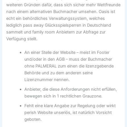
weiteren Gründen dafür, dass sich sicher mehr Wettfreunde
nach einem alternativen Buchmacher umsehen. Oasis ist
echt ein behördliches Verwaltungssystem, welches
lediglich pass away Glücksspielsperren in Deutschland
sammelt und family room Anbietern zur Abfrage zur
Verfügung stellt.
An einer Stelle der Website – meist im Footer
und/oder in den AGB – muss der Buchmacher
ohne PALMERAL zum einen die lizenzgebende
Behörde und zu dem anderen seine
Lizenznummer nennen.
Anbieter, die diese Anforderungen nicht erfüllen,
bewegen sich in 1 rechtlichen Grauzone.
Fehlt eine klare Angabe zur Regelung oder wirkt
perish Website unseriös, ist natürlich Vorsicht
geboten.