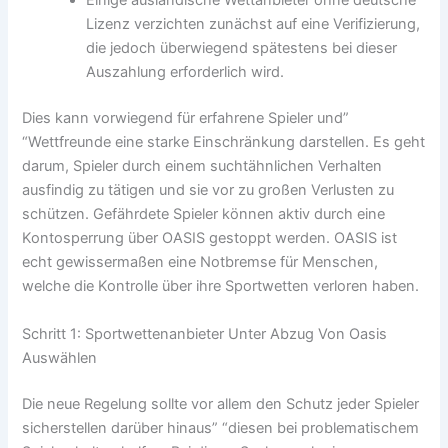
Einige ausländische Wettanbieter ohne deutsche
Lizenz verzichten zunächst auf eine Verifizierung,
die jedoch überwiegend spätestens bei dieser
Auszahlung erforderlich wird.
Dies kann vorwiegend für erfahrene Spieler und”
“Wettfreunde eine starke Einschränkung darstellen. Es geht
darum, Spieler durch einem suchtähnlichen Verhalten
ausfindig zu tätigen und sie vor zu großen Verlusten zu
schützen. Gefährdete Spieler können aktiv durch eine
Kontosperrung über OASIS gestoppt werden. OASIS ist
echt gewissermaßen eine Notbremse für Menschen,
welche die Kontrolle über ihre Sportwetten verloren haben.
Schritt 1: Sportwettenanbieter Unter Abzug Von Oasis
Auswählen
Die neue Regelung sollte vor allem den Schutz jeder Spieler
sicherstellen darüber hinaus” “diesen bei problematischem