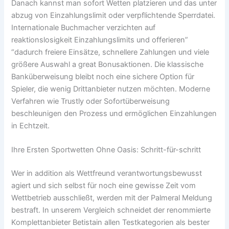
Danach kannst man sofort Wetten platzieren und das unter
abzug von Einzahlungslimit oder verpflichtende Sperrdatei.
Internationale Buchmacher verzichten auf
reaktionslosigkeit Einzahlungslimits und offerieren”
“dadurch freiere Einsätze, schnellere Zahlungen und viele
größere Auswahl a great Bonusaktionen. Die klassische
Banküberweisung bleibt noch eine sichere Option für
Spieler, die wenig Drittanbieter nutzen möchten. Moderne
Verfahren wie Trustly oder Sofortüberweisung
beschleunigen den Prozess und ermöglichen Einzahlungen
in Echtzeit.
Ihre Ersten Sportwetten Ohne Oasis: Schritt-für-schritt
Wer in addition als Wettfreund verantwortungsbewusst
agiert und sich selbst für noch eine gewisse Zeit vom
Wettbetrieb ausschließt, werden mit der Palmeral Meldung
bestraft. In unserem Vergleich schneidet der renommierte
Komplettanbieter Betistain allen Testkategorien als bester