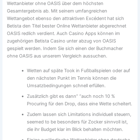
Wettanbieter ohne OASIS über dem höchsten
Gesamtergebnis ab. Mit seinem umfangreichen
Wettangebot ebenso den attraktiven Excédent hat sich
Betista den Titel bester Online Wettanbieter abgerechnet
OASIS redlich verdient. Auch Casino Apps können im
zugehörigen Betista Casino unter abzug von OASIS
gespielt werden. Indem Sie sich einen der Buchmacher
ohne OASIS aus unserem Vergleich aussuchen.
Wetten auf späte Took in Fußballspielen oder auf
den nächsten Punkt im Tennis können die
Umsatzbedingungen schnell erfüllen.
Zusätzlich gibt es dann” “auch noch 10 %
Procuring für den Drop, dass eine Wette scheitert.
Zudem lassen sich Limitations individuell steuern,
seemed to be besonders für Zocker sinnvoll ist,
die ihr Budget klar im Blick behalten möchten.