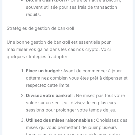
Bitcoin Cash (BCH) :
Une alternative à Bitcoin,
souvent utilisée pour ses frais de transaction
réduits.
Stratégies de gestion de bankroll
Une bonne gestion de bankroll est essentielle pour
maximiser vos gains dans les casinos crypto. Voici
quelques stratégies à adopter :
Fixez un budget :
Avant de commencer à jouer,
déterminez combien vous êtes prêt à dépenser et
respectez cette limite.
Divisez votre bankroll :
Ne misez pas tout votre
solde sur un seul jeu ; divisez-le en plusieurs
sessions pour prolonger votre temps de jeu.
Utilisez des mises raisonnables :
Choisissez des
mises qui vous permettent de jouer plusieurs
tours sans risquer de perdre rapidement votre