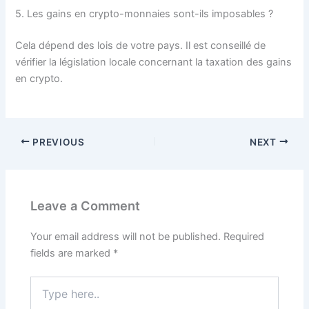
5. Les gains en crypto-monnaies sont-ils imposables ?
Cela dépend des lois de votre pays. Il est conseillé de
vérifier la législation locale concernant la taxation des gains
en crypto.
PREVIOUS
NEXT
Leave a Comment
Your email address will not be published.
Required
fields are marked
*
Type
here..