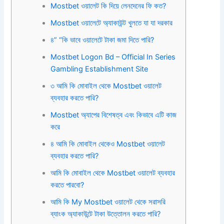
Mostbet ওয়ালেট কি দিয়ে লেনদেনের ফি কত?
Mostbet ওয়ালেটে অ্যাকাউন্ট খুলতে যা যা দরকার
৪” “কি ভাবে ওয়ালেটে টাকা জমা দিতে পারি?
Mostbet Logon Bd – Official In Series
Gambling Establishment Site
৩ আমি কি মোবাইল থেকে Mostbet ওয়ালেট
ব্যবহার করতে পারি?
Mostbet অ্যাপের বিশেষত্ব এবং কিভাবে এটি কাজ
করে
৪ আমি কি মোবাইল থেকেও Mostbet ওয়ালেট
ব্যবহার করতে পারি?
আমি কি মোবাইল থেকে Mostbet ওয়ালেট ব্যবহার
করতে পারবো?
আমি কি My Mostbet ওয়ালেট থেকে সরাসরি
ব্যাংক অ্যাকাউন্টে টাকা উত্তোলন করতে পারি?