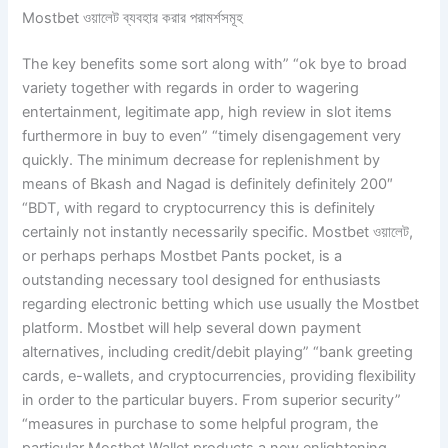
Mostbet ওয়ালেট ব্যবহার করার পরামর্শসমূহ
The key benefits some sort along with” “ok bye to broad
variety together with regards in order to wagering
entertainment, legitimate app, high review in slot items
furthermore in buy to even” “timely disengagement very
quickly. The minimum decrease for replenishment by
means of Bkash and Nagad is definitely definitely 200″
“BDT, with regard to cryptocurrency this is definitely
certainly not instantly necessarily specific. Mostbet ওয়ালেট,
or perhaps perhaps Mostbet Pants pocket, is a
outstanding necessary tool designed for enthusiasts
regarding electronic betting which use usually the Mostbet
platform. Mostbet will help several down payment
alternatives, including credit/debit playing” “bank greeting
cards, e-wallets, and cryptocurrencies, providing flexibility
in order to the particular buyers. From superior security”
“measures in purchase to some helpful program, the