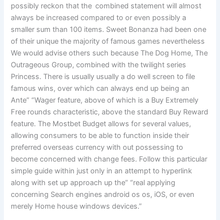
possibly reckon that the combined statement will almost
always be increased compared to or even possibly a
smaller sum than 100 items. Sweet Bonanza had been one
of their unique the majority of famous games nevertheless
We would advise others such because The Dog Home, The
Outrageous Group, combined with the twilight series
Princess. There is usually usually a do well screen to file
famous wins, over which can always end up being an
Ante” “Wager feature, above of which is a Buy Extremely
Free rounds characteristic, above the standard Buy Reward
feature. The Mostbet Budget allows for several values,
allowing consumers to be able to function inside their
preferred overseas currency with out possessing to
become concerned with change fees. Follow this particular
simple guide within just only in an attempt to hyperlink
along with set up approach up the” “real applying
concerning Search engines android os os, iOS, or even
merely Home house windows devices.”