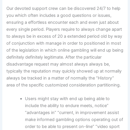
Our devoted support crew can be discovered 24/7 to help
you which often includes a good questions or issues,
ensuring a effortless encounter each and even just about
every single period. Players require to always change apart
to always be in excess of 20 a extended period old by way
of conjunction with manage in order to positioned in most
of the legislation in which online gambling will end up being
definitely definitely legitimate. After the particular
disadvantage request may almost always always be,
typically the reputation may quickly showed up at normally
always be tracked in a matter of normally the “History”
area of the specific customized consideration partitioning.
Users might stay with end up being able to
include the ability to endure meets, notice”
“advantages in” “current, in improvement assist
make informed gambling options operating out of
order to be able to present on-line” “video sport