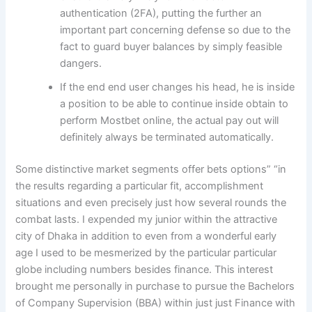
authentication (2FA), putting the further an
important part concerning defense so due to the
fact to guard buyer balances by simply feasible
dangers.
If the end end user changes his head, he is inside
a position to be able to continue inside obtain to
perform Mostbet online, the actual pay out will
definitely always be terminated automatically.
Some distinctive market segments offer bets options” “in
the results regarding a particular fit, accomplishment
situations and even precisely just how several rounds the
combat lasts. I expended my junior within the attractive
city of Dhaka in addition to even from a wonderful early
age I used to be mesmerized by the particular particular
globe including numbers besides finance. This interest
brought me personally in purchase to pursue the Bachelors
of Company Supervision (BBA) within just just Finance with