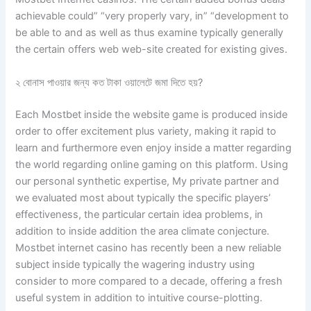
achievable could” “very properly vary, in” “development to
be able to and as well as thus examine typically generally
the certain offers web web-site created for existing gives.
২ বোনাস পাওয়ার জন্য কত টাকা ওয়ালেটে জমা দিতে হয়?
Each Mostbet inside the website game is produced inside
order to offer excitement plus variety, making it rapid to
learn and furthermore even enjoy inside a matter regarding
the world regarding online gaming on this platform. Using
our personal synthetic expertise, My private partner and
we evaluated most about typically the specific players’
effectiveness, the particular certain idea problems, in
addition to inside addition the area climate conjecture.
Mostbet internet casino has recently been a new reliable
subject inside typically the wagering industry using
consider to more compared to a decade, offering a fresh
useful system in addition to intuitive course-plotting.