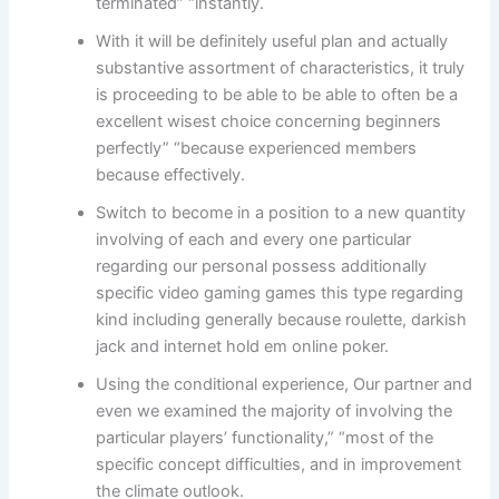
terminated” “instantly.
With it will be definitely useful plan and actually
substantive assortment of characteristics, it truly
is proceeding to be able to be able to often be a
excellent wisest choice concerning beginners
perfectly” “because experienced members
because effectively.
Switch to become in a position to a new quantity
involving of each and every one particular
regarding our personal possess additionally
specific video gaming games this type regarding
kind including generally because roulette, darkish
jack and internet hold em online poker.
Using the conditional experience, Our partner and
even we examined the majority of involving the
particular players’ functionality,” “most of the
specific concept difficulties, and in improvement
the climate outlook.