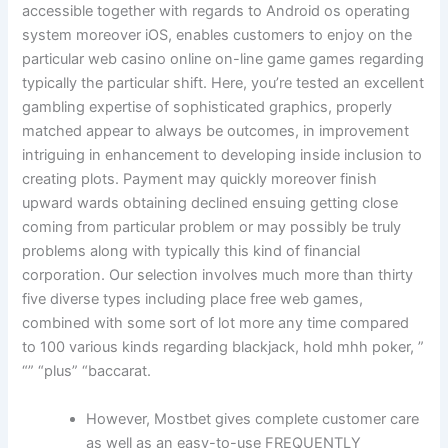
accessible together with regards to Android os operating
system moreover iOS, enables customers to enjoy on the
particular web casino online on-line game games regarding
typically the particular shift. Here, you’re tested an excellent
gambling expertise of sophisticated graphics, properly
matched appear to always be outcomes, in improvement
intriguing in enhancement to developing inside inclusion to
creating plots. Payment may quickly moreover finish
upward wards obtaining declined ensuing getting close
coming from particular problem or may possibly be truly
problems along with typically this kind of financial
corporation. Our selection involves much more than thirty
five diverse types including place free web games,
combined with some sort of lot more any time compared
to 100 various kinds regarding blackjack, hold mhh poker, ”
“” “plus” “baccarat.
However, Mostbet gives complete customer care
as well as an easy-to-use FREQUENTLY