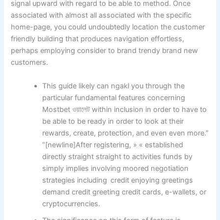
signal upward with regard to be able to method. Once
associated with almost all associated with the specific
home-page, you could undoubtedly location the customer
friendly building that produces navigation effortless,
perhaps employing consider to brand trendy brand new
customers.
This guide likely can ngakl you through the
particular fundamental features concerning
Mostbet ওয়ালেট within inclusion in order to have to
be able to be ready in order to look at their
rewards, create, protection, and even even more.”
“[newline]After registering, » « established
directly straight straight to activities funds by
simply implies involving moored negotiation
strategies including credit enjoying greetings
demand credit greeting credit cards, e-wallets, or
cryptocurrencies.