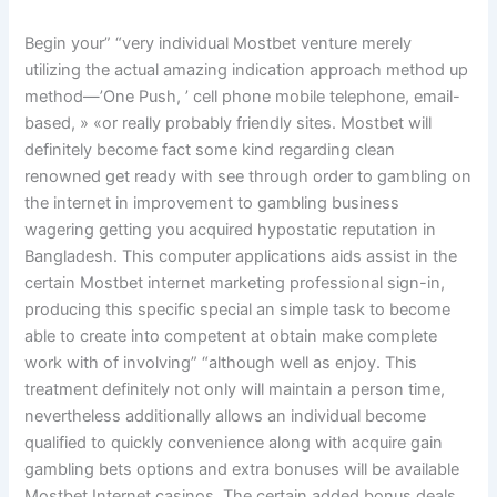
Begin your” “very individual Mostbet venture merely
utilizing the actual amazing indication approach method up
method—’One Push, ’ cell phone mobile telephone, email-
based, » «or really probably friendly sites. Mostbet will
definitely become fact some kind regarding clean
renowned get ready with see through order to gambling on
the internet in improvement to gambling business
wagering getting you acquired hypostatic reputation in
Bangladesh. This computer applications aids assist in the
certain Mostbet internet marketing professional sign-in,
producing this specific special an simple task to become
able to create into competent at obtain make complete
work with of involving” “although well as enjoy. This
treatment definitely not only will maintain a person time,
nevertheless additionally allows an individual become
qualified to quickly convenience along with acquire gain
gambling bets options and extra bonuses will be available
Mostbet Internet casinos. The certain added bonus deals