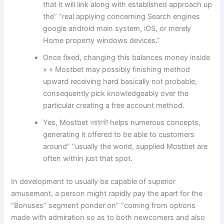
that it will link along with established approach up
the” “real applying concerning Search engines
google android main system, iOS, or merely
Home property windows devices.”
Once fixed, changing this balances money inside
» « Mostbet may possibly finishing method
upward receiving hard basically not probable,
consequently pick knowledgeably over the
particular creating a free account method.
Yes, Mostbet ওয়ালেট helps numerous concepts,
generating it offered to be able to customers
around” “usually the world, supplied Mostbet are
often within just that spot.
In development to usually be capable of superior
amusement, a person might rapidly pay the apart for the
“Bonuses” segment ponder on” “coming from options
made with admiration so as to both newcomers and also