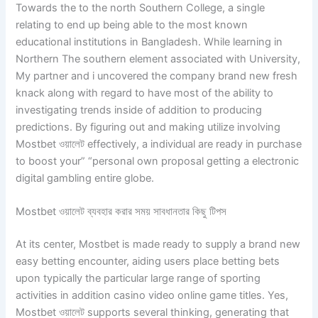
Towards the to the north Southern College, a single
relating to end up being able to the most known
educational institutions in Bangladesh. While learning in
Northern The southern element associated with University,
My partner and i uncovered the company brand new fresh
knack along with regard to have most of the ability to
investigating trends inside of addition to producing
predictions. By figuring out and making utilize involving
Mostbet ওয়ালেট effectively, a individual are ready in purchase
to boost your” “personal own proposal getting a electronic
digital gambling entire globe.
Mostbet ওয়ালেট ব্যবহার করার সময় সাবধানতার কিছু টিপস
At its center, Mostbet is made ready to supply a brand new
easy betting encounter, aiding users place betting bets
upon typically the particular large range of sporting
activities in addition casino video online game titles. Yes,
Mostbet ওয়ালেট supports several thinking, generating that