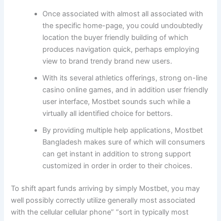
Once associated with almost all associated with
the specific home-page, you could undoubtedly
location the buyer friendly building of which
produces navigation quick, perhaps employing
view to brand trendy brand new users.
With its several athletics offerings, strong on-line
casino online games, and in addition user friendly
user interface, Mostbet sounds such while a
virtually all identified choice for bettors.
By providing multiple help applications, Mostbet
Bangladesh makes sure of which will consumers
can get instant in addition to strong support
customized in order in order to their choices.
To shift apart funds arriving by simply Mostbet, you may
well possibly correctly utilize generally most associated
with the cellular cellular phone” “sort in typically most