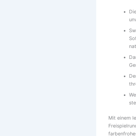
Di
un
Sw
Sof
nat
Da
Ge
De
th
We
st
Mit einem l
Freispielrun
farbenfrohe