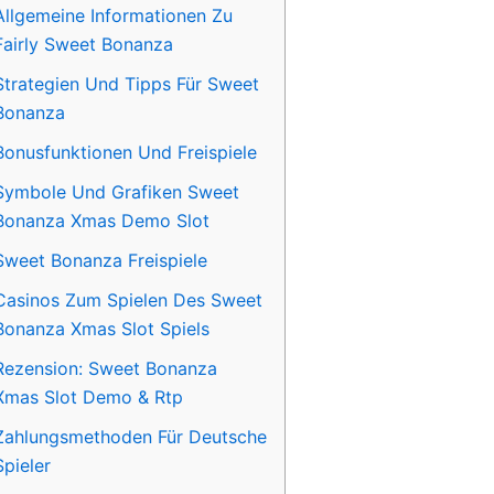
Allgemeine Informationen Zu
Fairly Sweet Bonanza
Strategien Und Tipps Für Sweet
Bonanza
Bonusfunktionen Und Freispiele
Symbole Und Grafiken Sweet
Bonanza Xmas Demo Slot
Sweet Bonanza Freispiele
Casinos Zum Spielen Des Sweet
Bonanza Xmas Slot Spiels
Rezension: Sweet Bonanza
Xmas Slot Demo & Rtp
Zahlungsmethoden Für Deutsche
Spieler