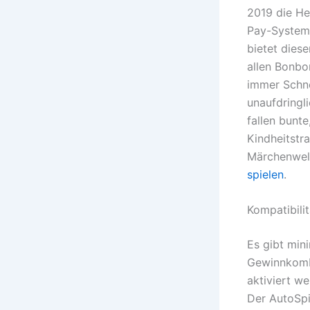
2019 die He
Pay-System,
bietet dies
allen Bonbo
immer Schne
unaufdringl
fallen bunt
Kindheitstra
Märchenwelt
spielen
.
Kompatibili
Es gibt min
Gewinnkombi
aktiviert w
Der AutoSpi