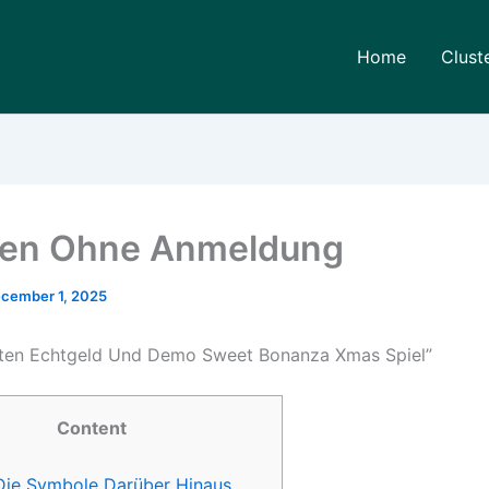
Home
Clust
len Ohne Anmeldung
cember 1, 2025
hten Echtgeld Und Demo Sweet Bonanza Xmas Spiel”
Content
Die Symbole Darüber Hinaus