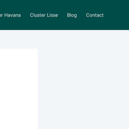
er Havana
Cluster Lisse
Blog
Contact