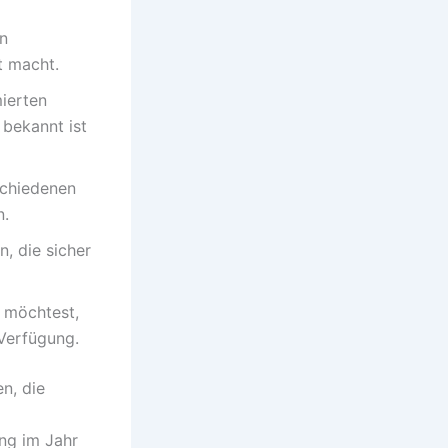
en
t macht.
ierten
 bekannt ist
schiedenen
n.
, die sicher
 möchtest,
Verfügung.
n, die
ung im Jahr