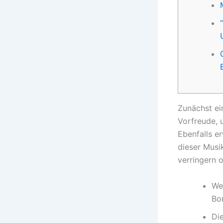
Zunächst ei
Vorfreude, u
Ebenfalls e
dieser Musi
verringern 
Wer
Bo
Di